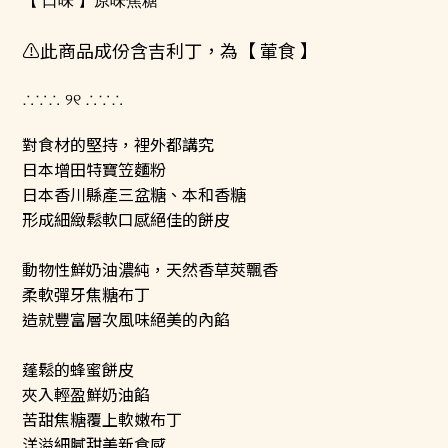
【 口味 】原味焦糖
⚠️此商品成份含吉利丁，為【 葷食 】
୨୧
∴∵∴
∴∵∴
對食材的堅持，裡外都講究
日本增田特寶笠麵粉
日本香川縣產三盆糖、本和香糖
形成細緻鬆軟口感絕佳的餅皮
⠀
動物性鮮奶油濃純，天然香草莢飄香
柔軟彈牙焦糖布丁
造就豐富層次風味絕美的內餡
⠀
蓬鬆的蜂蜜餅皮
夾入輕盈鮮奶油餡
苦甜焦糖覆上軟嫩布丁
洋溢細膩甜美新食感