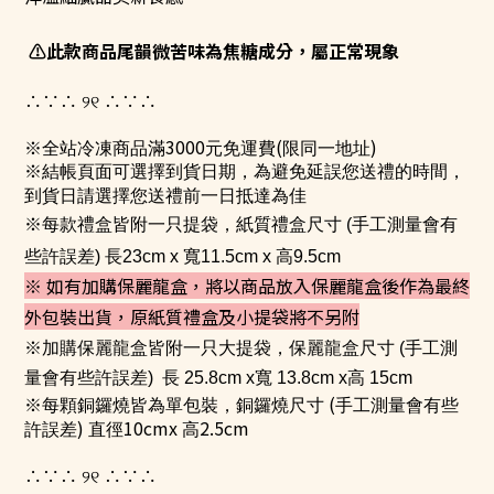
⚠
此款商品尾韻微苦味為焦糖成分，屬正常現象
∴∵∴
୨୧
∴∵∴
3000
(
)
※全站冷凍商品滿
元免運費
限同一地址
※結帳頁面可選擇到貨日期，為避免延誤您送禮的時間，
到貨日請選擇您送禮前一日抵達為佳
※每款禮盒皆附一只提袋，紙質
禮盒尺寸
(
手工測量會有
些許誤差
)
長
23cm x
寬
11.5cm x
高9
.5cm
※ 如有加購保麗龍盒，將以商品放入保麗龍盒後作為最終
外包裝出貨，原紙質禮盒及小提袋將不另附
※加購保麗龍盒皆附一只大提袋，
保麗龍盒尺寸
(
手工測
量會有些許誤差
)
長 25.8cm x寬 13.8cm x高 15cm
(
※每顆銅鑼燒皆為單包裝，銅鑼燒尺寸
手工測量會有些
)
10cmx
2.5cm
許誤差
直徑
高
∴∵∴
୨୧
∴∵∴