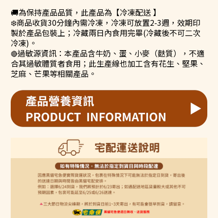
🚚
為保持產品品質，此產品為【冷凍配送 】
❄
商品收貨
30
分鐘內需冷凍，冷凍可放置
2-3
週，效期印
製於產品包裝上；冷藏兩日內食用完畢
(
冷藏後不可二次
冷凍
)
。
過敏源資訊：本產品含牛奶、蛋、小麥（麩質），不適
🔴
合其過敏體質者食用；此生產線也加工含有花生、堅果、
芝麻、芒果等相關產品。