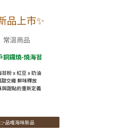
新品上市✨
常溫商品
戶銅鑼燒-燒海苔
苔粉 x 紅豆 x 奶油
鹹甜交織 鮮味釋放
味與甜點的重新定義
👉品嚐海味新品