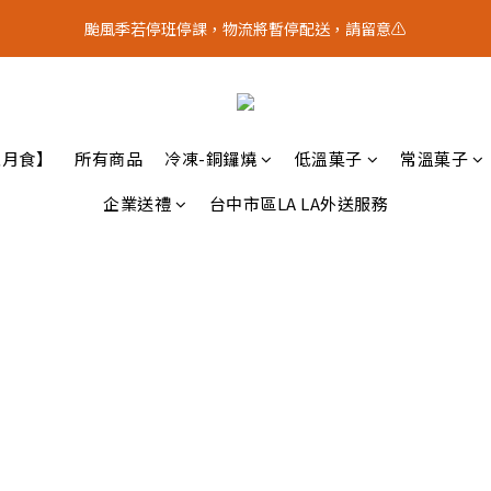
5
8
1
4
1
3
3
4
0
3
7
3
6
3
5
5
8
4
7
:
0
3
:
0
2
:
2
颱風季若停班停課，物流將暫停配送，請留意⚠️
3
？｜中秋禮盒限量預購中
2
中 秋 送 禮 
6
9
2
5
2
4
4
日
時
分
秒
7
3
6
2
1
1
2
1
9
5
8
1
4
1
3
3
6
2
5
1
0
0
1
0
8
4
7
:
0
3
:
0
2
:
2
？｜中秋禮盒限量預購中
中 秋 送 禮 
5
1
4
0
日
時
分
秒
0
7
3
6
2
1
1
4
0
3
6
2
5
1
0
0
3
2
5
1
4
0
五月食】
所有商品
冷凍-銅鑼燒
低溫菓子
常溫菓子
2
1
4
0
3
1
0
3
2
企業送禮
台中市區LA LA外送服務
0
2
1
1
0
0