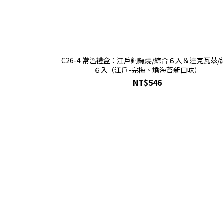
C26-4 常溫禮盒：江戶銅鑼燒/綜合６入＆達克瓦茲/
６入（江戶-完梅、燒海苔新口味）
NT$546