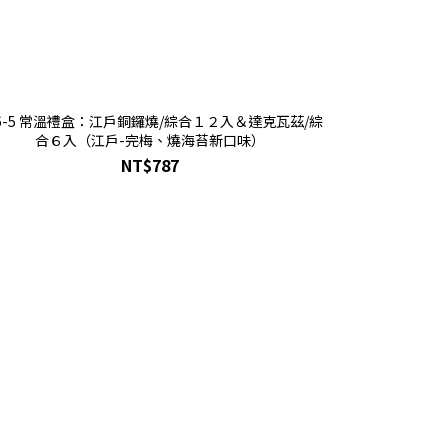
26-5 常溫禮盒：江戶銅鑼燒/綜合１２入＆達克瓦茲/綜
C26-6常溫
合６入（江戶-完梅、燒海苔新口味）
NT$787