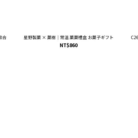
綜合
星野製菓 × 菓樹｜常溫 菓菓禮盒 お菓子ギフト
C
NT$860