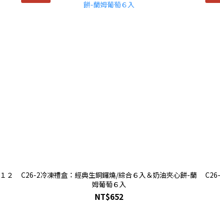
合１２
C26-2冷凍禮盒：經典生銅鑼燒/綜合６入＆奶油夾心餅-蘭
C2
姆葡萄６入
NT$652