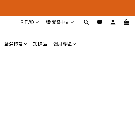
新 選 擇
$
TWD
繁體中文
新 選 擇
嚴選禮盒
加購品
彌月專區