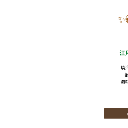
✨
江
燒海
海