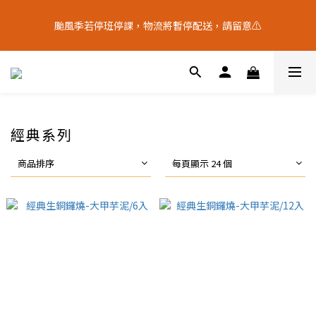
9
7
6
8
9
8
2
3
5
8
3
2
4
5
4
9
十五月食？｜中秋禮盒限量預購中
8
6
5
7
8
7
1
2
颱風季若停班停課，物流將暫停配送，請留意⚠️
4
7
:
2
1
:
3
4
:
3
8
7
5
4
6
7
6
中 秋 送 禮 新 選 擇
0
1
日
時
分
秒
3
6
1
0
2
3
2
7
6
9
4
3
5
6
5
0
2
5
0
1
2
1
6
5
8
3
2
4
5
4
9
十五月食？｜中秋禮盒限量預購中
1
4
0
1
0
5
4
7
:
2
1
:
3
4
:
3
8
中 秋 送 禮 新 選 擇
0
3
0
4
日
時
分
秒
3
6
1
0
2
3
2
7
2
3
2
5
0
1
2
1
6
1
2
1
4
0
1
0
5
經典系列
0
1
0
3
0
4
0
2
3
商品排序
每頁顯示 24 個
1
2
0
1
0