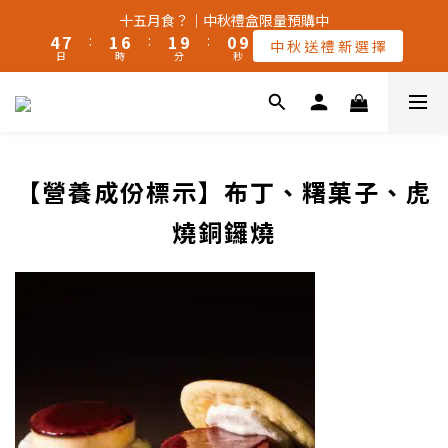
5
8
2
7
2
1
十五月食？｜中秋禮盒限量預購中
5
8
2
7
2
1
十五月食？｜中秋禮盒限量預購中
4
7
:
1
6
:
1
9
:
0
9
中 秋 送 禮 新 選 擇
4
7
:
1
6
:
1
9
:
0
9
日
時
分
9
秒
中 秋 送 禮 新 選 擇
3
6
0
5
0
8
8
日
時
分
秒
3
6
0
5
0
8
8
9
9
8
2
5
4
7
7
🚚 全館宅配【常溫】滿$2,000。享免運 ‖【冷凍🧊】滿$3,000。
2
5
4
7
7
8
8
7
1
4
3
6
6
1
4
3
6
6
享免運（不同溫層運費另計）🚚
7
7
6
0
3
2
5
5
0
3
2
5
5
9
6
6
5
2
1
4
4
2
1
4
4
8
5
5
4
1
0
3
3
颱風季若停班停課，物流將暫停配送，請留意⚠️
1
0
3
3
7
4
9
4
3
0
2
2
【營養成份標示】布丁、糬菓子、虎
0
2
2
6
9
3
8
3
2
1
1
1
1
5
8
2
7
2
1
十五月食？｜中秋禮盒限量預購中
燒銅鑼燒
0
0
0
0
4
7
:
1
6
:
1
9
:
0
9
中 秋 送 禮 新 選 擇
日
時
分
秒
3
6
0
5
0
8
8
2
5
4
7
7
1
4
3
6
6
0
3
2
5
5
2
1
4
4
1
0
3
3
0
2
2
1
1
0
0