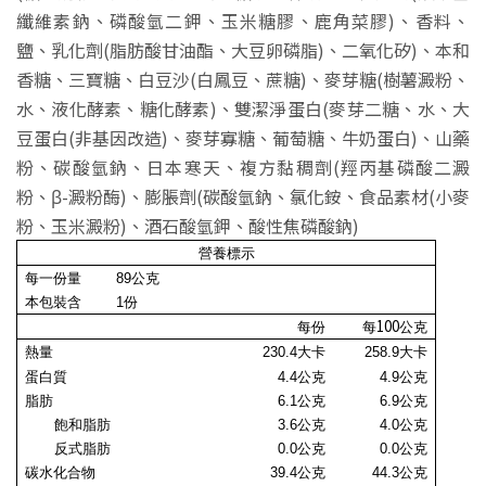
纖維素鈉、磷酸氫二鉀、玉米糖膠、鹿角菜膠)、香料、
鹽、乳化劑(脂肪酸甘油酯、大豆卵磷脂)、二氧化矽)、本和
香糖、三寶糖、白豆沙(白鳳豆、蔗糖)、麥芽糖(樹薯澱粉、
水、液化酵素、糖化酵素)、雙潔淨蛋白(麥芽二糖、水、大
豆蛋白(非基因改造)、麥芽寡糖、葡萄糖、牛奶蛋白)、山藥
粉、碳酸氫鈉、日本寒天、複方黏稠劑(羥丙基磷酸二澱
粉、β-澱粉酶)、膨脹劑(碳酸氫鈉、氯化銨、食品素材(小麥
粉、玉米澱粉)、酒石酸氫鉀、酸性焦磷酸鈉)
營養標示
每一份量
89公克
本包裝含
1
份
100
每份
每
公克
熱量
230.4大卡
258.9
大卡
蛋白質
4.4公克
4.9
公克
脂肪
6.1公克
6.9公克
飽和脂肪
3.6公克
4.0公克
反式脂肪
0.0
公克
0.0
公克
碳水化合物
39.4
公克
44.3公克