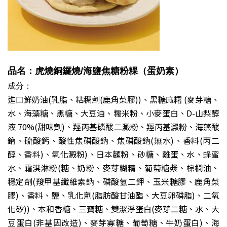
品名：虎燒銅鑼燒
/海鹽焦糖粉粿
（蛋奶素）
成分：
進口鮮奶油(乳脂、粘稠劑(鹿角菜膠))、黑糖麻糬 (麥芽糖、
水、海藻糖、黑糖、大豆油、糯米粉、小麥蛋白、D-山梨醇
液 70%(甜味劑)、羥丙基磷酸二澱粉、羥丙基澱粉、海藻酸
鈉、硫酸鈣、酸性焦磷酸鈉、焦磷酸鈉(無水)、香料(丙二
醇、香料)、氧化澱粉)、日本麵粉、砂糖、雞蛋、水、蜂蜜
水、霜淇淋粉(糖、奶粉、麥芽糊精、葡萄糖漿、棕櫚油、
穩定劑(羧甲基纖維素鈉、磷酸氫二鉀、玉米糖膠、鹿角菜
膠)、香料、鹽、乳化劑(脂肪酸甘油酯、大豆卵磷脂)、二氧
化矽))、本和香糖、三寶糖、雙潔淨蛋白(麥芽二糖、水、大
豆蛋白(非基因改造)、麥芽寡糖、葡萄糖、牛奶蛋白)、海