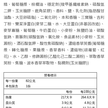
精、葡萄糖漿、棕櫚油、穩定劑(羧甲基纖維素鈉、磷酸氫
二鉀、玉米糖膠、鹿角菜膠)、香料、鹽、乳化劑(脂肪酸甘
油酯、大豆卵磷脂)、二氧化矽)、本和香糖、三寶糖、吉利
丁粉、雙潔淨蛋白(麥芽二糖、水、大豆蛋白(非基因改造)、
麥芽寡糖、葡萄糖、牛奶蛋白)、小麥粉、無鹽奶油、碳酸
氫鈉、膨脹劑(碳酸氫鈉、氯化銨、食品素材(小麥粉、玉米
澱粉)、酒石酸氫鉀、酸性焦磷酸鈉)、濃縮香草莢醬(葡萄糖
漿、轉化糖漿、果糖漿、香草香料、濃縮物(胡蘿蔔、紅
花)、水、乙醇、修飾澱粉(乙醯化己二酸二澱粉)、萃取香草
莢粉、焦糖、波本香草萃取物、黏稠劑(玉米糖膠))
營養標示
每一份量
82公克
本包裝含
1
份
100
每份
每
公克
熱量
217大卡
264.6
大卡
蛋白質
3.9公克
4.8
公克