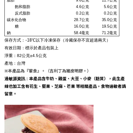
脂肪
9.6公克
11.7公克
飽和脂肪
4.6公克
5.6公克
反式脂肪
0.2
公克
0.2
公克
碳水化合物
28.7
公克
35.0公克
糖
16.0
公克
19.5公克
鈉
58.4毫克
71.2毫克
-18
保存方式：
℃以下冷凍保存（冷藏保存不宜超過兩天）
有效日期：標示於產品包裝上
淨重：82公克±4.5公克
產地
：
台灣
本產品為『葷食』。（吉利丁為豬皮明膠。）
※
本產品含牛奶、雞蛋、大豆、小麥（麩質），此生產
過敏源資訊 :
線也加工含有花生、堅果、芝麻、芒果 等相關產品，食物過敏者請
留意。