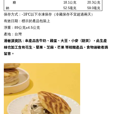
糖
18.1
公克
20.3公克
鈉
52.5毫克
59.0毫克
-18
保存方式：
℃以下冷凍保存（冷藏保存不宜超過兩天）
有效日期：標示於產品包裝上
淨重：89公克±4.5公克
產地
：
台灣
本產品含牛奶、雞蛋、大豆、小麥（麩質），此生產
過敏源資訊 :
線也加工含有花生、堅果、芝麻、芒果 等相關產品，食物過敏者請
留意。