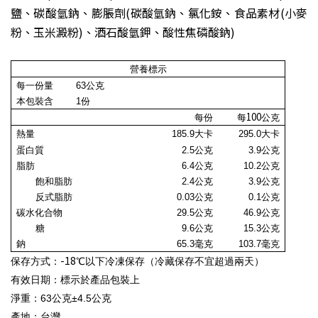
鹽、碳酸氫鈉、膨脹劑(碳酸氫鈉、氯化銨、食品素材(小麥
粉、玉米澱粉)、酒石酸氫鉀、酸性焦磷酸鈉)
營養標示
每一份量
63公克
本包裝含
1
份
100
每份
每
公克
熱量
185.9大卡
295.0
大卡
蛋白質
2.5公克
3.9
公克
脂肪
6.4公克
10.2公克
飽和脂肪
2.4公克
3.9公克
反式脂肪
0.03
公克
0.1
公克
碳水化合物
29.5
公克
46.9公克
糖
9.6
公克
15.3公克
鈉
65.3毫克
103.7毫克
-18
保存方式：
℃以下冷凍保存（冷藏保存不宜超過兩天）
有效日期：標示於產品包裝上
淨重：63公克±4.5公克
產地
：
台灣