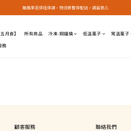
5
9
2
9
5
1
4
2
0
4
4
0
7
4
7
3
6
4
4
8
:
1
8
:
4
0
:
3
1
颱風季若停班停課，物流將暫停配送，請留意⚠️
？｜中秋禮盒限量預購中
3
3
中 秋 送 禮 
6
3
6
2
5
3
日
時
分
秒
3
7
0
7
3
2
0
2
2
5
9
2
9
5
1
4
2
2
6
6
2
1
1
1
4
8
:
1
8
:
4
0
:
3
1
？｜中秋禮盒限量預購中
中 秋 送 禮 
1
5
5
1
0
日
時
分
秒
0
0
3
7
0
7
3
2
0
0
4
4
0
十五月食】
所有商品
冷凍-銅鑼燒
低溫菓子
常溫菓子
2
6
6
2
1
3
3
1
5
5
1
0
2
2
服務
0
4
4
0
1
1
3
3
0
0
2
2
1
1
0
0
顧客服務
聯絡我們