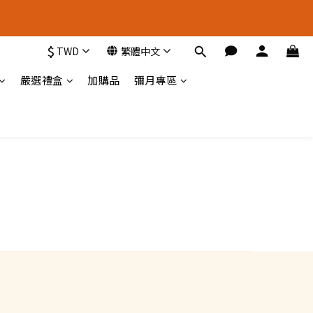
新 選 擇
$
TWD
繁體中文
新 選 擇
嚴選禮盒
加購品
彌月專區