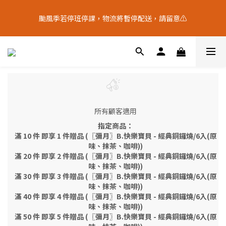
9
5
8
8
4
1
0
2
1
5
1
7
6
8
4
十五月食？｜中秋禮盒限量預購中
8
4
9
7
7
3
0
1
颱風季若停班停課，物流將暫停配送，請留意⚠️
0
4
9
:
0
6
:
5
7
:
3
7
3
9
8
6
中 秋 送 禮 新 選 擇
6
2
0
9
日
時
分
秒
3
8
5
4
6
2
6
2
8
7
9
5
5
1
8
2
7
4
3
5
1
5
1
7
6
8
4
4
十五月食？｜中秋禮盒限量預購中
0
7
1
6
3
2
4
0
4
9
:
0
6
:
5
7
:
3
3
中 秋 送 禮 新 選 擇
6
0
5
2
1
3
日
時
分
秒
3
8
5
4
6
2
2
5
4
1
0
2
2
7
4
3
5
1
1
4
3
0
1
1
6
3
2
4
0
0
3
2
0
0
5
2
1
3
2
1
所有顧客適用
4
1
0
2
1
0
3
0
1
指定商品：
0
2
0
滿 10 件 即享 1 件贈品 (〖彌月〗B.快樂寶貝 - 經典銅鑼燒/6入(原
1
味、抹茶、咖啡))
滿 20 件 即享 2 件贈品 (〖彌月〗B.快樂寶貝 - 經典銅鑼燒/6入(原
0
味、抹茶、咖啡))
滿 30 件 即享 3 件贈品 (〖彌月〗B.快樂寶貝 - 經典銅鑼燒/6入(原
味、抹茶、咖啡))
滿 40 件 即享 4 件贈品 (〖彌月〗B.快樂寶貝 - 經典銅鑼燒/6入(原
味、抹茶、咖啡))
滿 50 件 即享 5 件贈品 (〖彌月〗B.快樂寶貝 - 經典銅鑼燒/6入(原