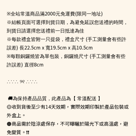
2000
(
)
※全站常溫商品滿
元免運費
限同一地址
※結帳頁面可選擇到貨日期，為避免延誤您送禮的時間，
到貨日請選擇您送禮前一日抵達為佳
(
※每款禮盒皆附一只提袋，禮盒尺寸
手工測量會有些許
)
22.5cm x
19.5cm x
10.5cm
誤差
長
寬
高
(
※每顆銅鑼燒皆為單包裝，銅鑼燒尺寸
手工測量會有些
)
8cm
許誤差
直徑
୨୧
∴∵∴
∴∵∴
🚚
為保持產品品質，此產品為【 常溫配送 】
🟡
收到貨後至少有
14天
效期，實際效期印製於產品包裝或
外盒上。
🟠商品需於陰涼處保存，不可曝曬於陽光下或高溫處，避
免變質。❗❗