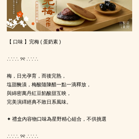
【 口味 】
完梅 (
蛋奶素 )
୨୧
∴∵∴
∴∵∴
梅，日光孕育，而後完熟，
塩甜醃漬，梅酸隨陳醋一點一滴釋放，
與綿密萬丹紅豆餡酸甜互映，
完美演繹經典不敗日系風味。
✦
禮盒內容物口味為星野精心組合，不供挑選
୨୧
∴∵∴
∴∵∴