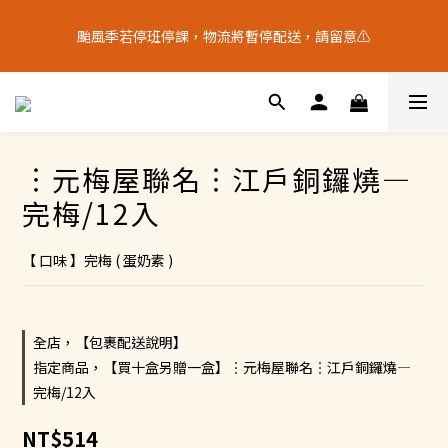
9
6
8
9
9
4
2
3
5
2
4
5
8
5
9
十五月食？｜中秋禮盒限量預購中
8
5
7
8
8
3
1
2
颱風季若停班停課，物流將暫停配送，請留意⚠️
4
9
:
1
3
:
4
7
:
4
8
7
4
6
7
7
中 秋 送 禮 新 選 擇
2
0
1
日
時
分
秒
3
8
0
2
3
6
3
7
6
3
5
6
9
6
1
0
2
7
1
2
5
2
6
5
2
4
5
8
5
9
十五月食？｜中秋禮盒限量預購中
0
1
6
0
1
4
1
5
4
9
:
1
3
:
4
7
:
4
8
中 秋 送 禮 新 選 擇
0
5
0
3
0
4
日
時
分
秒
3
8
0
2
3
6
3
7
4
2
3
2
7
1
2
5
2
6
︙元梅屋聯名︙江戶銅鑼燒—
3
1
2
1
6
0
1
4
1
5
2
0
1
0
5
0
3
0
4
完梅/12入
1
0
4
2
3
0
3
1
2
【 口味 】完梅 ( 蛋奶素 )
2
0
1
1
0
0
全店，【包裹配送說明】
指定商品，【買十盒另贈一盒】︙元梅屋聯名︙江戶銅鑼燒—
完梅/12入
NT$514