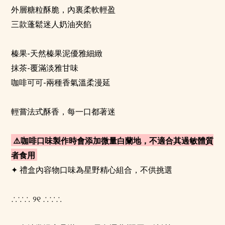
外層糖粒酥脆，內裏柔軟輕盈
三款蓬鬆迷人奶油夾餡
-
榛果
天然榛果泥優雅細緻
-
抹茶
覆滿淡雅甘味
-
咖啡可可
兩種香氣溫柔漫延
輕嘗法式酥香，每一口都著迷
⚠
咖啡口味製作時會添加微量白蘭地，不適合其過敏體質
者食用
✦
禮盒內容物口味為星野精心組合，不供挑選
∴∵∴
୨୧
∴∵∴