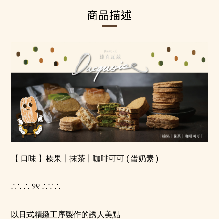
商品描述
【 口味 】榛果┃抹茶┃咖啡可可
( 蛋奶素 )
∴∵∴
୨୧
∴∵∴
以日式精緻工序製作的誘人美點