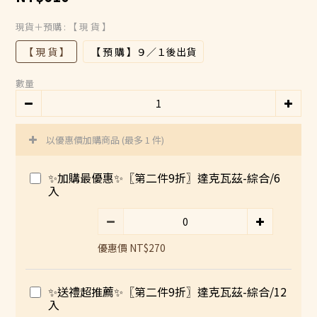
現貨＋預購
: 【 現 貨 】
【 現 貨 】
【 預 購 】９／１後出貨
數量
以優惠價加購商品
(最多 1 件)
✨加購最優惠✨〖第二件9折〗達克瓦茲-綜合/6
入
優惠價 NT$270
✨送禮超推薦✨〖第二件9折〗達克瓦茲-綜合/12
入