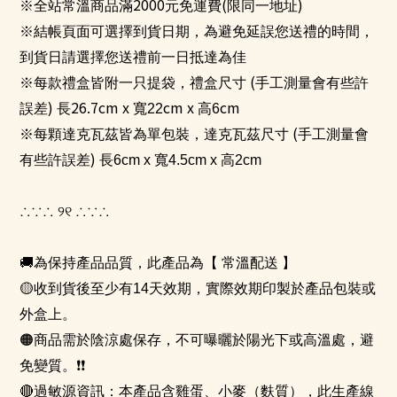
2000
(
)
※全站常溫商品滿
元免運費
限同一地址
※結帳頁面可選擇到貨日期，為避免延誤您送禮的時間，
到貨日請選擇您送禮前一日抵達為佳
(
※每款禮盒皆附一只提袋，禮盒尺寸
手工測量會有些許
)
26.7cm x
cm x
cm
誤差
長
寬22
高6
(
※每顆達克瓦茲皆為單包裝，達克瓦茲尺寸
手工測量會
)
有些許誤差
長6
cm x
寬4
.5cm x
高2
cm
∴∵∴
୨୧
∴∵∴
🚚
為保持產品品質，此產品為【 常溫配送 】
🟡
收到貨後至少有
14天
效期，實際效期印製於產品包裝或
外盒上。
🟠商品需於陰涼處保存，不可曝曬於陽光下或高溫處，避
免變質。❗❗
🔴
過敏源資訊：本產品含雞蛋、小麥（麩質），此生產線