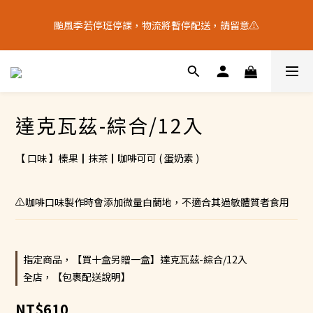
9
6
9
6
6
4
4
2
5
2
5
2
2
8
十五月食？｜中秋禮盒限量預購中
8
5
8
5
5
3
3
1
颱風季若停班停課，物流將暫停配送，請留意⚠️
4
9
:
1
9
:
4
1
:
1
7
7
4
7
4
4
中 秋 送 禮 新 選 擇
2
2
0
日
時
分
秒
3
8
0
8
3
0
0
6
6
3
6
3
3
9
1
1
2
7
7
2
5
5
2
5
2
2
8
十五月食？｜中秋禮盒限量預購中
0
0
1
6
6
1
4
4
9
:
1
9
:
4
1
:
1
7
中 秋 送 禮 新 選 擇
0
5
5
0
3
日
時
分
秒
3
8
0
8
3
0
0
6
4
4
2
2
7
7
2
5
達克瓦茲-綜合/12入
3
3
1
1
6
6
1
4
2
2
0
0
5
5
0
3
1
1
4
4
2
【 口味 】榛果┃抹茶┃咖啡可可 ( 蛋奶素 )
0
0
3
3
1
2
2
0
1
1
⚠️咖啡口味製作時會添加微量白蘭地，不適合其過敏體質者食用
0
0
指定商品，【買十盒另贈一盒】達克瓦茲-綜合/12入
全店，【包裹配送說明】
NT$610