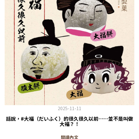
2025-11-11
話說，#大福（だいふく）的很久很久以前⋯⋯並不是叫做
大福？！
閱讀內文