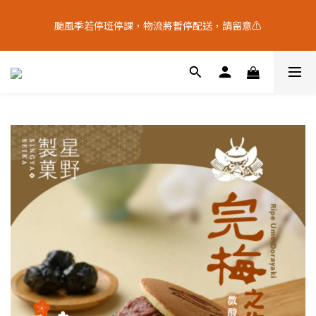
9
5
7
9
5
3
0
0
5
9
1
3
5
6
1
6
十五月食？｜中秋禮盒限量預購中
8
4
6
8
9
4
9
2
颱風季若停班停課，物流將暫停配送，請留意⚠️
4
8
:
0
2
:
4
5
:
0
5
7
3
5
7
8
3
8
中 秋 送 禮 新 選 擇
1
日
時
分
秒
3
7
1
3
4
4
6
2
4
6
7
2
7
0
2
6
0
2
3
3
5
9
1
3
5
6
1
6
十五月食？｜中秋禮盒限量預購中
1
5
1
2
2
4
8
:
0
2
:
4
5
:
0
5
中 秋 送 禮 新 選 擇
0
4
0
1
1
日
時
分
秒
3
7
1
3
4
4
3
0
0
2
6
0
2
3
3
2
1
5
1
2
2
1
0
4
0
1
1
0
3
0
0
2
1
0