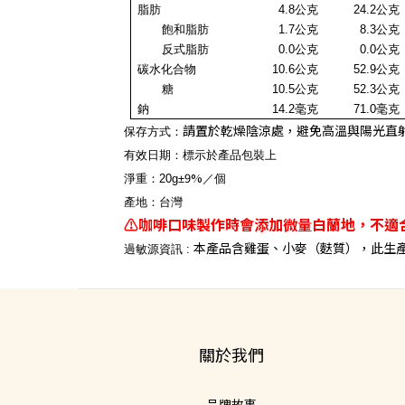
脂肪
4.8公克
24.2公克
飽和脂肪
1.7
公克
8.3
公克
反式脂肪
0.0
公克
0.0
公克
碳水化合物
10.6
公克
52.9
公克
糖
10.5公克
52.3公克
鈉
14.2毫克
71.0
毫克
請置於乾燥陰涼處，避免高溫與陽光直
保存方式：
有效日期：標示於產品包裝上
9%
淨重：20
g
±
／個
產地
：
台灣
⚠️咖啡口味製作時會添加微量白蘭地，不適
本產品含雞蛋、小麥（麩質），此生
過敏源資訊 :
關於我們
品牌故事