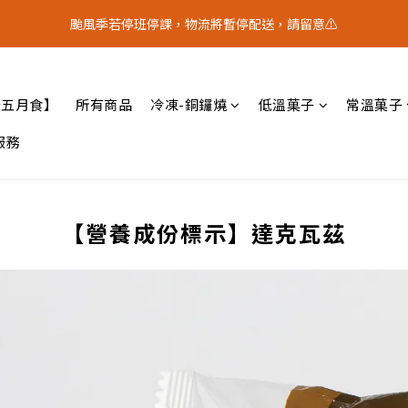
5
1
3
6
9
6
3
0
5
1
4
1
7
3
5
8
8
5
4
9
:
0
2
:
5
8
:
5
2
颱風季若停班停課，物流將暫停配送，請留意⚠️
？｜中秋禮盒限量預購中
4
0
3
0
中 秋 送 禮 
6
2
4
7
7
4
日
時
分
秒
3
8
1
4
7
4
1
3
2
5
1
3
6
9
6
3
2
7
0
3
6
3
0
2
1
4
9
:
0
2
:
5
8
:
5
2
？｜中秋禮盒限量預購中
中 秋 送 禮 
1
6
2
5
2
日
時
分
秒
1
0
3
8
1
4
7
4
1
0
5
1
4
1
十五月食】
所有商品
冷凍-銅鑼燒
0
低溫菓子
常溫菓子
2
7
0
3
6
3
0
4
0
3
0
1
6
2
5
2
3
2
服務
0
5
1
4
1
2
1
4
0
3
0
1
0
3
2
0
2
1
【營養成份標示】達克瓦茲
1
0
0