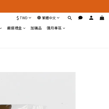
新 選 擇
$
TWD
繁體中文
新 選 擇
嚴選禮盒
加購品
彌月專區