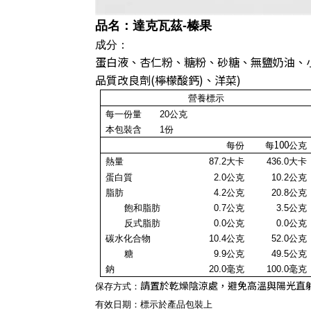
品名：達克瓦茲
-榛果
成分：
蛋白液、杏仁粉、糖粉、砂糖、無鹽奶油、小
品質改良劑(檸檬酸鈣)、洋菜)
營養標示
每一份量
20公克
本包裝含
1
份
100
每份
每
公克
熱量
87.2
大卡
436.0大卡
蛋白質
2.0
公克
10.2公克
脂肪
4.2公克
20.8公克
飽和脂肪
0.7
公克
3.5
公克
反式脂肪
0.0
公克
0.0
公克
碳水化合物
10.4
公克
52.0
公克
糖
9.9
公克
49.5
公克
鈉
20.0毫克
100.0
毫克
請置於乾燥陰涼處，避免高溫與陽光直
保存方式：
有效日期：標示於產品包裝上