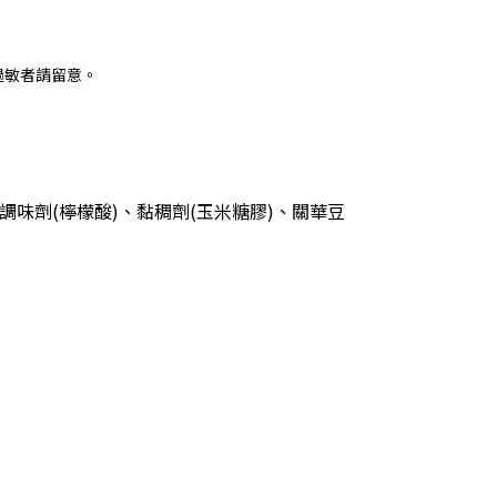
過敏者請留意。
味劑(檸檬酸)、黏稠劑(玉米糖膠)、關華豆