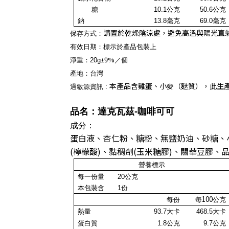
糖
10.1公克
50.6公克
鈉
13.8毫克
69.0
毫克
請置於乾燥陰涼處，避免高溫與陽光直
保存方式：
有效日期：標示於產品包裝上
9%
淨重：20
g
±
／個
產地
：
台灣
本產品含雞蛋、小麥（麩質），此生
過敏源資訊 :
品名：達克瓦茲
-咖啡可可
成分：
蛋白液、杏仁粉、糖粉、無鹽奶油、砂糖、
(檸檬酸)、黏稠劑(玉米糖膠)、關華豆膠、品
營養標示
每一份量
20公克
本包裝含
1
份
100
每份
每
公克
熱量
93.7大卡
468.5大卡
蛋白質
1.8公克
9.7公克