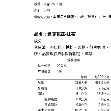
9%
淨重：20
g
±
／個
產地
：
台灣
本產品含雞蛋、小麥（麩質），此生
過敏源資訊 :
品名：達克瓦茲
-抹茶
成分：
蛋白液、杏仁粉、糖粉、砂糖、無鹽奶油、小
膠、品質改良劑(檸檬酸鈣)、洋菜)
營養標示
每一份量
20公克
本包裝含
1
份
100
每份
每
公克
熱量
93.6大卡
467.9大卡
蛋白質
1.8公克
9.1公克
脂肪
5.1公克
25.3公克
飽和脂肪
0.8
公克
3.8
公克
反式脂肪
0.0
公克
0.0
公克
碳水化合物
10.2
公克
50.9
公克