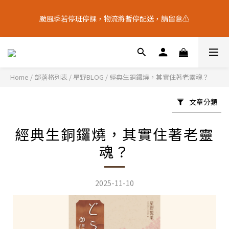
9
6
8
9
5
4
3
2
5
2
4
5
9
1
8
十五月食？｜中秋禮盒限量預購中
8
5
7
8
4
3
2
1
颱風季若停班停課，物流將暫停配送，請留意⚠️
4
9
:
1
3
:
4
8
:
0
7
7
4
6
7
3
中 秋 送 禮 新 選 擇
2
1
0
日
時
分
秒
3
8
0
2
3
7
6
6
3
5
6
2
9
1
0
2
7
1
2
6
5
5
2
4
5
9
1
8
十五月食？｜中秋禮盒限量預購中
0
1
6
0
1
5
4
4
9
:
1
3
:
4
8
:
0
7
中 秋 送 禮 新 選 擇
0
5
0
4
3
日
時
分
秒
3
8
0
2
3
7
6
4
3
2
Home
/
部落格列表
/
星野BLOG
/
經典生銅鑼燒，其實住著老靈魂？
2
7
1
2
6
5
3
2
1
1
6
0
1
5
4
2
1
0
文章分類
0
5
0
4
3
1
0
4
3
2
0
3
2
1
經典生銅鑼燒，其實住著老靈
2
1
0
魂？
1
0
0
2025-11-10