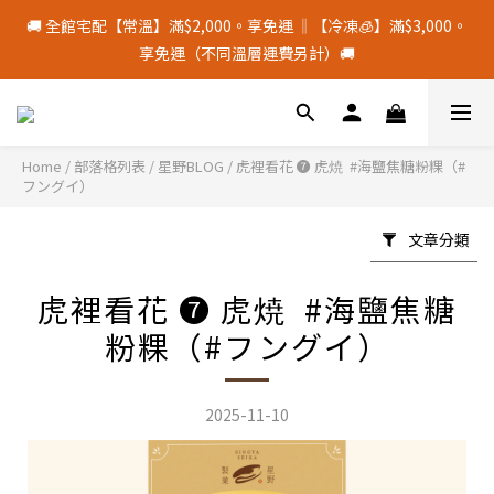
8
8
8
2
4
4
6
2
5
7
1
7
1
9
5
1
十五月食？｜中秋禮盒限量預購中
🚚 全館宅配【常溫】滿$2,000。享免運 ‖【冷凍🧊】滿$3,000。
7
7
7
1
3
3
5
1
4
6
:
0
6
:
0
8
:
4
0
中 秋 送 禮 新 選 擇
享免運（不同溫層運費另計）🚚
6
6
6
0
2
2
4
0
日
時
分
秒
3
5
5
7
3
9
5
5
9
5
1
1
3
2
4
4
6
2
8
4
4
8
4
0
0
2
1
3
3
5
1
颱風季若停班停課，物流將暫停配送，請留意⚠️
7
9
3
9
3
7
3
1
0
2
2
4
0
6
8
2
8
2
6
2
0
1
1
3
Home
/
部落格列表
/
星野BLOG
/
虎裡看花 ❼ 虎焼 ​ #海鹽焦糖粉粿（#
5
7
1
7
1
9
5
1
十五月食？｜中秋禮盒限量預購中
フングイ）
0
0
2
4
6
:
0
6
:
0
8
:
4
0
中 秋 送 禮 新 選 擇
1
日
時
分
秒
3
5
5
7
3
0
文章分類
2
4
4
6
2
1
3
3
5
1
虎裡看花 ❼ 虎焼 ​ #海鹽焦糖
0
2
2
4
0
1
1
3
粉粿（#フングイ）
0
0
2
1
0
2025-11-10