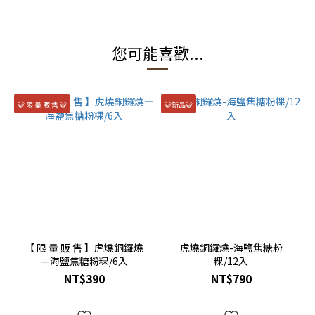
您可能喜歡...
🐯 限 量 販 售 🐯
🐯新品🐯
【 限 量 販 售 】虎燒銅鑼燒
虎燒銅鑼燒-海鹽焦糖粉
—海鹽焦糖粉粿/6入
粿/12入
NT$390
NT$790