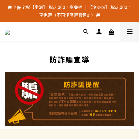
9
9
2
3
7
3
3
3
5
6
2
6
6
2
6
十五月食？｜中秋禮盒限量預購中
🚚 全館宅配【常溫】滿$2,000。享免運 ‖【冷凍🧊】滿$3,000。
8
8
1
2
6
2
2
2
4
5
:
1
9
:
5
5
:
1
5
中 秋 送 禮 新 選 擇
享免運（不同溫層運費另計）🚚
7
7
0
1
5
1
1
1
日
時
分
秒
3
4
0
8
4
4
0
4
9
6
6
0
4
0
0
0
2
3
7
3
3
3
8
9
5
9
9
5
9
3
1
2
6
2
2
2
颱風季若停班停課，物流將暫停配送，請留意⚠️
7
8
4
8
8
4
8
2
0
1
5
1
1
1
6
7
3
7
7
3
7
1
0
4
0
0
0
5
6
2
6
6
2
6
十五月食？｜中秋禮盒限量預購中
0
3
4
5
:
1
9
:
防詐騙宣導
5
5
:
1
5
中 秋 送 禮 新 選 擇
2
日
時
分
秒
3
4
0
8
4
4
0
4
1
2
3
7
3
3
3
0
1
2
6
2
2
2
0
1
5
1
1
1
0
4
0
0
0
3
2
1
0