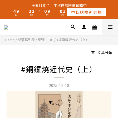
5
5
3
3
3
3
1
1
1
1
2
2
十五月食？｜中秋禮盒限量預購中
十五月食？｜中秋禮盒限量預購中
4
4
9
9
:
:
2
2
2
2
:
:
0
0
9
9
:
:
0
0
1
1
中 秋 送 禮 新 選 擇
中 秋 送 禮 新 選 擇
日
日
時
時
9
分
分
9
秒
秒
3
3
8
8
1
1
1
1
8
8
0
0
8
8
9
2
2
7
7
0
0
0
0
7
7
🚚 全館宅配【常溫】滿$2,000。享免運 ‖【冷凍🧊】滿$3,000。
9
9
7
7
8
1
1
6
6
6
6
享免運（不同溫層運費另計）🚚
8
8
6
6
7
0
0
5
5
5
5
9
7
7
5
5
6
4
4
4
4
Home
/
部落格列表
/
星野BLOG
/
#銅鑼燒近代史（上）
8
6
6
4
4
5
3
3
3
3
颱風季若停班停課，物流將暫停配送，請留意⚠️
7
5
5
3
3
4
2
2
2
2
文章分類
6
4
4
2
2
3
1
1
1
1
5
3
3
1
1
2
十五月食？｜中秋禮盒限量預購中
0
0
0
0
#銅鑼燒近代史（上）
4
9
:
2
2
:
0
9
:
0
1
中 秋 送 禮 新 選 擇
日
時
分
秒
3
8
1
1
8
0
2
7
0
0
7
1
6
6
2025-11-10
0
5
5
4
4
3
3
2
2
1
1