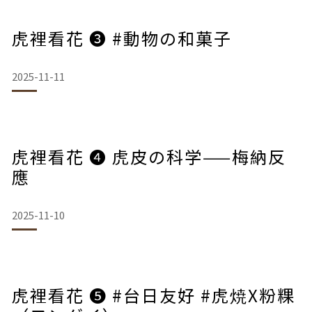
虎裡看花 ❸ #動物の和菓子
2025-11-11
虎裡看花 ❹ 虎皮の科学——梅納反
應
2025-11-10
虎裡看花 ❺ #台日友好 #虎焼X粉粿