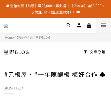
3
6
8
2
4
2
0
7
0
5
7
1
5
3
3
十五月食？｜中秋禮盒限量預購中
🚚 全館宅配【常溫】滿$2,000。享免運 ‖【冷凍🧊】滿$3,000。
2
5
7
9
9
1
3
1
6
4
6
:
0
4
:
2
9
:
2
1
中 秋 送 禮 新 選 擇
享免運（不同溫層運費另計）🚚
4
6
8
8
0
2
0
5
日
時
分
秒
3
5
3
1
8
1
0
3
9
5
9
7
7
1
4
2
4
2
0
7
0
9
2
8
4
8
6
6
0
3
1
3
1
6
8
颱風季若停班停課，物流將暫停配送，請留意⚠️
1
7
9
3
7
5
5
2
0
2
0
5
7
0
6
8
2
6
4
4
1
1
4
Home
/
部落格列表
/
星野BLOG
6
5
7
1
5
3
3
十五月食？｜中秋禮盒限量預購中
0
0
3
5
4
6
:
0
4
:
2
9
:
2
中 秋 送 禮 新 選 擇
2
4
日
時
分
秒
星野BLOG
3
5
3
1
8
1
文章分類
1
3
2
4
2
0
7
0
0
2
1
3
1
6
1
0
2
0
5
0
#元梅屋．#十年陳釀梅 梅好合作 ♣️
1
4
0
3
2
2025-11-17
1
0