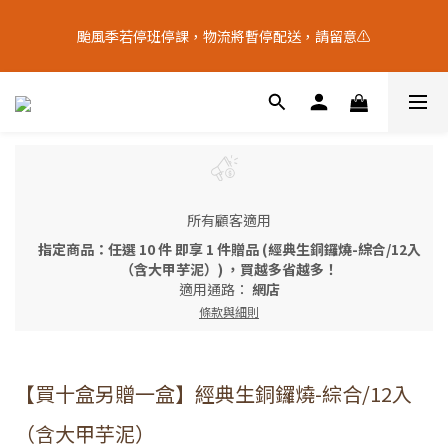
9
5
5
6
7
4
2
4
5
1
8
1
2
3
十五月食？｜中秋禮盒限量預購中
8
4
4
5
6
3
1
3
颱風季若停班停課，物流將暫停配送，請留意⚠️
4
9
:
0
7
:
0
1
:
2
9
7
3
3
4
5
中 秋 送 禮 新 選 擇
2
0
2
日
時
分
秒
3
8
6
0
1
8
6
2
9
2
3
4
1
1
2
7
5
0
7
5
1
8
1
2
3
十五月食？｜中秋禮盒限量預購中
0
0
1
6
4
6
4
9
:
0
7
:
0
1
:
2
9
中 秋 送 禮 新 選 擇
0
5
3
5
日
時
分
秒
3
8
6
0
1
8
4
2
4
2
7
5
0
7
3
1
3
1
6
4
6
2
0
2
0
5
3
5
1
1
所有顧客適用
4
2
4
0
0
3
1
3
指定商品：任選 10 件 即享 1 件贈品 (經典生銅鑼燒-綜合/12入
2
0
2
（含大甲芋泥）) ，買越多省越多！
1
1
適用通路：
網店
0
0
條款與細則
【買十盒另贈一盒】經典生銅鑼燒-綜合/12入
（含大甲芋泥）