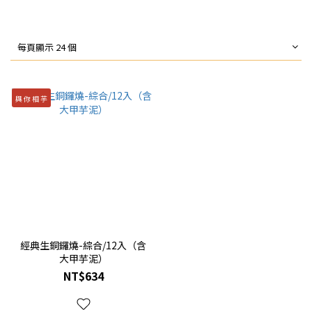
每頁顯示 24 個
與 你 相 芋
經典生銅鑼燒-綜合/12入（含
大甲芋泥）
NT$634