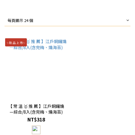
每頁顯示 24 個
✨新 品 上 市✨
【 常 溫 🥇 推 薦 】江戶銅鑼燒
—綜合/8入(含完梅、燒海苔)
NT$318