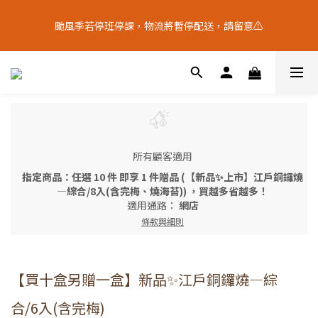
9
5
5
5
7
6
8
3
5
9
1
1
1
3
2
4
十五月食？｜中秋禮盒限量預購中
8
4
4
4
6
5
7
2
颱風季若停班停課，物流將暫停配送，請留意⚠️
4
8
:
0
0
:
0
2
:
1
3
7
3
3
3
5
4
6
中 秋 送 禮 新 選 擇
1
日
時
分
秒
3
7
1
0
2
6
2
2
2
4
3
5
0
2
6
0
1
5
9
1
1
1
3
2
4
十五月食？｜中秋禮盒限量預購中
1
5
0
4
8
:
0
0
:
0
2
:
1
3
中 秋 送 禮 新 選 擇
0
4
日
時
分
秒
3
7
1
0
2
3
2
6
0
1
2
1
5
0
1
0
4
0
所有顧客適用
3
2
指定商品：任選 10 件 即享 1 件贈品 (【新品✨上市】江戶銅鑼燒
1
—綜合/8入(含完梅、燒海苔)) ，買越多省越多！
0
適用通路：
網店
條款與細則
【買十盒另贈一盒】新品✨江戶銅鑼燒—綜
合/6入(含完梅)