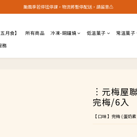
配【常溫】滿$2,000。享免運 ‖【冷凍🧊】滿$3,000。享免運（不同溫層
颱風季若停班停課，物流將暫停配送，請留意⚠️
配【常溫】滿$2,000。享免運 ‖【冷凍🧊】滿$3,000。享免運（不同溫層
十五月食】
所有商品
冷凍-銅鑼燒
低溫菓子
常溫菓子
服務
︙元梅屋
完梅/6入
【 口味 】完梅 ( 蛋奶素 