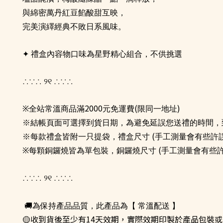
與綿密萬丹紅豆餡酸甜互映，
完美演繹經典不敗日系風味。
✦
禮盒內容物口味為星野精心組合，不供挑選
୨୧
∴∵∴
∴∵∴
2000
(
)
※全站常溫商品滿
元免運費
限同一地址
※結帳頁面可選擇到貨日期，為避免延誤您送禮的時間，
(
※每款禮盒皆附一只提袋，禮盒尺寸
手工測量會有些許
(
※每顆銅鑼燒皆為單包裝，銅鑼燒尺寸
手工測量會有些
୨୧
∴∵∴
∴∵∴
🚚
為保持產品品質，此產品為【 常溫配送 】
🟡
收到貨後至少有
14天
效期，實際效期印製於產品包裝或