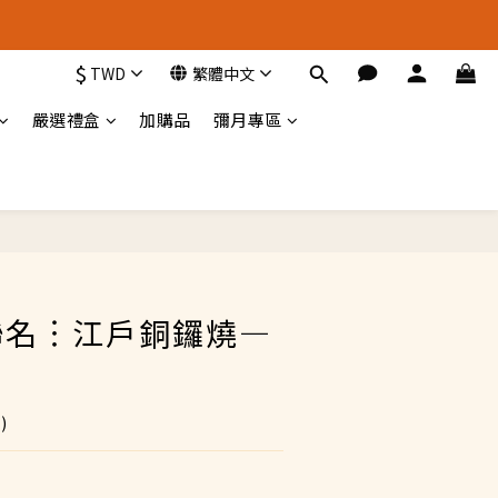
運費另計）🚚
$
TWD
繁體中文
運費另計）🚚
嚴選禮盒
加購品
彌月專區
立即購買
聯名︙江戶銅鑼燒—
)