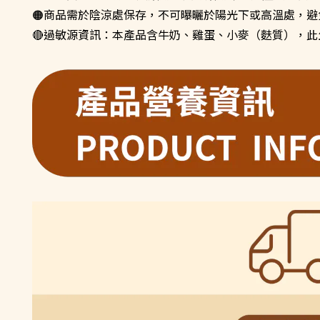
🟠商品需於陰涼處保存，不可曝曬於陽光下或高溫處，避免
過敏源資訊：本產品含牛奶、雞蛋、小麥（麩質），此
🔴