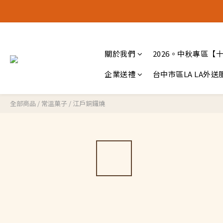
🚚 全館宅
🚚 全館宅
關於我們
2026。中秋專區【
企業送禮
台中市區LA LA外送
全部商品
/
常溫菓子
/
江戶銅鑼燒