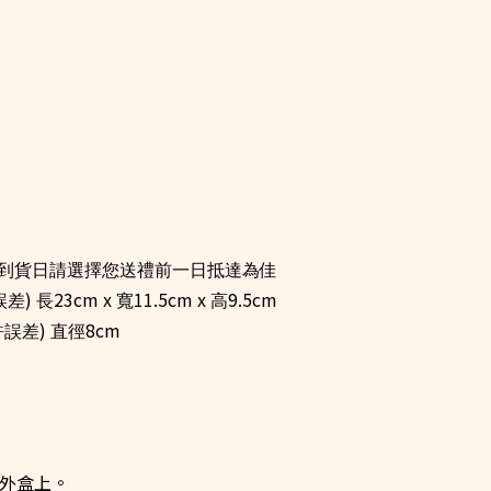
到貨日請選擇您送禮前一日抵達為佳
)
23cm x
11.5cm x
9.5cm
誤差
長
寬
高
)
8cm
許誤差
直徑
外盒上。