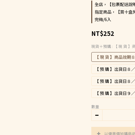
全店，【包裹配送說
指定商品，【買十盒
完梅/6入
NT$252
現貨＋預購
: 【 現 貨
【 現 貨 】商品效期
【 預 購 】出貨日
【 預 購 】出貨日
【 預 購 】出貨日
數量
以優惠價加購商