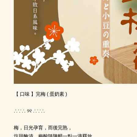
【 口味 】
完梅 (
蛋奶素 )
୨୧
∴∵∴
∴∵∴
梅，日光孕育，而後完熟，
塩甜醃漬，梅酸隨陳醋一點一滴釋放，