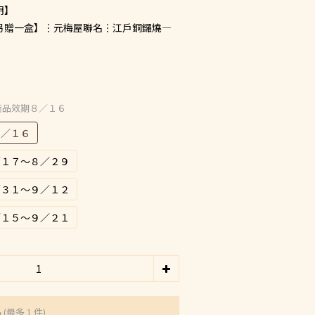
明】
另贈一盒】︙元梅屋聯名︙江戶銅鑼燒—
 】商品效期８／１６
８／１６
８／１７～８／２９
８／３１～９／１２
９／１５～９／２１
品
(最多 1 件)