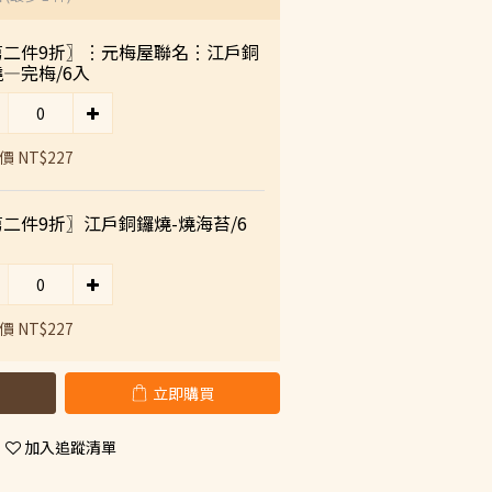
第二件9折〗︙元梅屋聯名︙江戶銅
—完梅/6入
 NT$227
二件9折〗江戶銅鑼燒-燒海苔/6
 NT$227
立即購買
加入追蹤清單