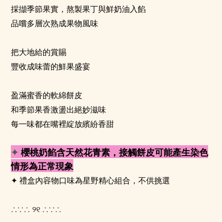
採擷季節果實，熬製果丁與鮮奶油入餡
品嚐多層次熟成果物風味
⠀
把大地給的賞賜
豐收成味蕾的鮮果盛宴
盈滿蜜香的軟綿餅皮
和季節果香激盪出絕妙滋味
每一味都在嘴裡綻放繽紛香甜
✦
櫻桃奶餡含天然花青素，接觸餅皮可能產生染色
情形為正常現象
✦
禮盒內容物口味為星野精心組合，不供挑選
୨୧
∴∵∴
∴∵∴