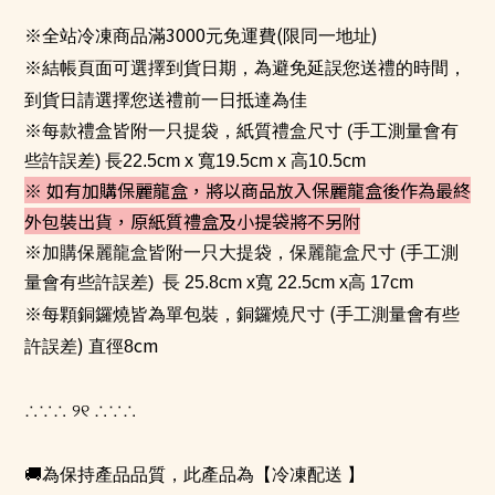
3000
(
)
※全站冷凍商品滿
元免運費
限同一地址
※結帳頁面可選擇到貨日期，為避免延誤您送禮的時間，
到貨日請選擇您送禮前一日抵達為佳
※每款禮盒皆附一只提袋，紙質
禮盒尺寸
(
手工測量會有
些許誤差
)
長
22.5cm x
寬
19.5cm x
高10
.5cm
※ 如有加購保麗龍盒，將以商品放入保麗龍盒後作為最終
外包裝出貨，原紙質禮盒及小提袋將不另附
※加購保麗龍盒皆附一只大提袋，
保麗龍盒尺寸
(
手工測
量會有些許誤差
)
長 25.8cm x寬 22.5cm x高 17cm
(
※每顆銅鑼燒皆為單包裝，銅鑼燒尺寸
手工測量會有些
)
cm
許誤差
直徑8
୨୧
∴∵∴
∴∵∴
🚚
為保持產品品質，此產品為【冷凍配送 】