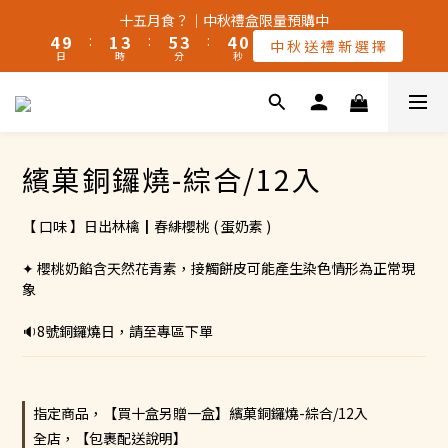
5
5
2
2
4
4
6
6
4
4
4
4
十五月食？｜中秋禮盒限量預購中
十五月食？｜中秋禮盒限量預購中
9
9
4
4
9
9
:
:
1
1
3
3
:
:
5
5
3
3
:
:
3
3
中 秋 送 禮 新 選 擇
中 秋 送 禮 新 選 擇
8
8
日
日
時
時
分
分
秒
秒
3
3
8
8
0
0
2
2
4
4
2
2
2
2
7
7
9
2
2
7
7
1
1
3
3
1
1
1
1
6
6
🚚 全館宅配【常溫】滿$2,000。享免運 ‖【冷凍🧊】滿$3,000。
8
1
1
6
6
0
0
2
2
0
0
0
0
5
5
享免運（不同溫層運費另計）🚚
7
9
9
9
0
0
5
5
1
1
4
4
9
6
8
8
8
4
4
0
0
3
3
8
5
7
9
7
繽菓銅鑼燒-綜合/12入
7
3
3
颱風季若停班停課，物流將暫停配送，請留意⚠️
2
2
7
4
6
8
6
6
2
2
1
1
6
3
5
7
5
5
1
1
【 口味 】日出林檎┃春緋櫻桃 ( 蛋奶素 )
0
0
5
2
4
6
4
4
十五月食？｜中秋禮盒限量預購中
0
0
9
4
9
:
1
3
:
5
3
:
3
中 秋 送 禮 新 選 擇
8
✦ 櫻桃奶餡含天然花青素，接觸餅皮可能產生染色情形為正常現
日
時
分
秒
3
8
0
2
4
2
2
7
象
2
7
1
3
1
1
6
1
6
0
2
0
0
🔉8號銅鑼燒日，請至專區下單
5
0
5
1
4
4
0
3
3
2
2
指定商品，【買十盒另贈一盒】繽菓銅鑼燒-綜合/12入
1
1
全店，【包裹配送說明】
0