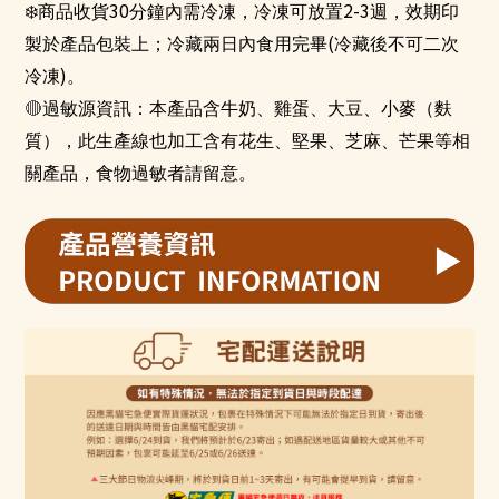
❄
30
2-3
商品收貨
分鐘內需冷凍，冷凍可放置
週，效期印
(
製於產品包裝上；冷藏兩日內食用完畢
冷藏後不可二次
)
冷凍
。
🔴
過敏源資訊：本產品含牛奶、雞蛋、大豆、小麥（麩
質），此生產線也加工含有花生、堅果、芝麻、芒果等相
關產品，食物過敏者請留意。