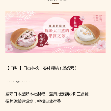
【 口味 】日出林檎┃春緋櫻桃 ( 蛋奶素 )
୨୧
∴∵∴
∴∵∴
嚴守日本星野本社製程，選用指定麵粉與三盆糖
招牌蓬鬆銅鑼燒，輕揚自然蜜香
⠀