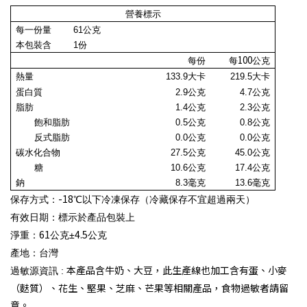
營養標示
每一份量
61
公克
本包裝含
1
份
100
每份
每
公克
熱量
133.9
大卡
219.5
大卡
蛋白質
2.9
公克
4.7
公克
脂肪
1.4公克
2.3公克
飽和脂肪
0.5
公克
0.8
公克
反式脂肪
0.0
公克
0.0
公克
碳水化合物
27.5
公克
45.0
公克
糖
10.6公克
17.4公克
鈉
8.3毫克
13.6毫克
-18
保存方式：
℃以下冷凍保存（冷藏保存不宜超過兩天）
有效日期：標示於產品包裝上
61
4.5
淨重：
公克±
公克
產地
：
台灣
本產品含牛奶、大豆，此生產線也加工含有蛋、小麥
過敏源資訊 :
（麩質）、花生、堅果、芝麻、芒果等相關產品，食物過敏者請留
意。