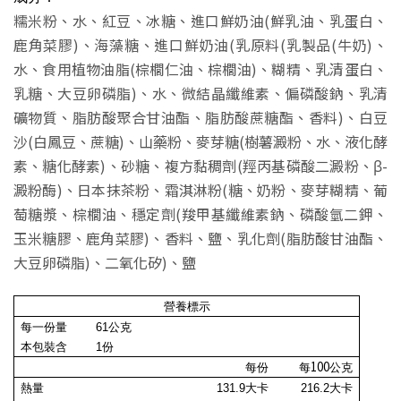
糯米粉、水、紅豆、冰糖、進口鮮奶油(鮮乳油、乳蛋白、
鹿角菜膠)、海藻糖、進口鮮奶油(乳原料(乳製品(牛奶)、
水、食用植物油脂(棕櫚仁油、棕櫚油)、糊精、乳清蛋白、
乳糖、大豆卵磷脂)、水、微結晶纖維素、偏磷酸鈉、乳清
礦物質、脂肪酸聚合甘油酯、脂肪酸蔗糖酯、香料)、白豆
沙(白鳳豆、蔗糖)、山藥粉、麥芽糖(樹薯澱粉、水、液化酵
素、糖化酵素)、砂糖、複方黏稠劑(羥丙基磷酸二澱粉、β-
澱粉酶)、日本抹茶粉、霜淇淋粉(糖、奶粉、麥芽糊精、葡
萄糖漿、棕櫚油、穩定劑(羧甲基纖維素鈉、磷酸氫二鉀、
玉米糖膠、鹿角菜膠)、香料、鹽、乳化劑(脂肪酸甘油酯、
大豆卵磷脂)、二氧化矽)、鹽
營養標示
每一份量
61
公克
本包裝含
1
份
100
每份
每
公克
熱量
131.9
大卡
216.2
大卡