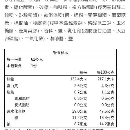
素、糖化酵素)、砂糖、咖啡粉、複方黏稠劑(羥丙基磷酸二
澱粉、β-澱粉酶)、霜淇淋粉(糖、奶粉、麥芽糊精、葡萄糖
漿、棕櫚油、穩定劑(羧甲基纖維素鈉、磷酸氫二鉀、玉米
糖膠、鹿角菜膠)、香料、鹽、乳化劑(脂肪酸甘油酯、大豆
卵磷脂)、二氧化矽)、咖啡醬、鹽
營養標示
每一份量
61
公克
本包裝含
1
份
100
每份
每
公克
熱量
132.4
大卡
217.1
大卡
蛋白質
2.6公克
4.3
公克
脂肪
0.7公克
1.1
公克
飽和脂肪
0.3
公克
0.5
公克
反式脂肪
0.0
公克
0.0
公克
碳水化合物
29.0
公克
47.5
公克
糖
11.2公克
18.4公克
鈉
8.7毫克
14.2毫克