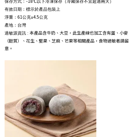
-18
保存方式：
℃以下冷凍保存（冷藏保存不宜超過兩天）
有效日期：標示於產品包裝上
61
4.5
淨重：
公克±
公克
產地
：
台灣
本產品含牛奶、大豆，此生產線也加工含有蛋、小麥
過敏源資訊 :
（麩質）、花生、堅果、芝麻、芒果等相關產品，食物過敏者請留
意。