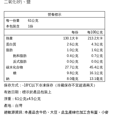
二氧化矽)、鹽
營養標示
每一份量
61
公克
本包裝含
1
份
100
每份
每
公克
熱量
130.1
大卡
213.2
大卡
蛋白質
2.6
公克
4.3
公克
脂肪
1.0公克
1.6
公克
飽和脂肪
0.4
公克
0.7
公克
反式脂肪
0.0
公克
0.0
公克
碳水化合物
27.7
公克
45.4
公克
糖
9.8公克
16.1公克
鈉
8.0毫克
13.1毫克
-18
保存方式：
℃以下冷凍保存（冷藏保存不宜超過兩天）
有效日期：標示於產品包裝上
61
4.5
淨重：
公克±
公克
產地
：
台灣
過敏源資訊 :
本產品含牛奶、大豆，此生產線也加工含有蛋、小麥