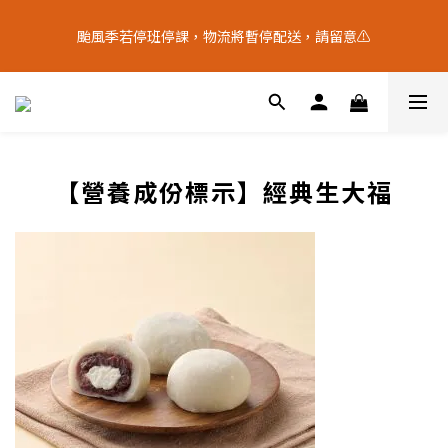
9
7
8
8
2
0
0
4
5
8
3
4
6
4
6
十五月食？｜中秋禮盒限量預購中
8
6
7
9
7
9
1
3
颱風季若停班停課，物流將暫停配送，請留意⚠️
4
7
:
2
3
:
5
3
:
5
9
7
5
6
8
6
8
中 秋 送 禮 新 選 擇
0
2
日
時
分
秒
3
6
1
2
4
2
4
8
6
9
4
5
7
5
7
1
2
5
0
1
3
1
3
7
5
8
3
4
6
4
6
十五月食？｜中秋禮盒限量預購中
0
1
4
0
2
0
2
6
4
7
:
2
3
:
5
3
:
5
9
中 秋 送 禮 新 選 擇
0
3
1
1
5
日
時
分
秒
3
6
1
2
4
2
4
8
2
0
0
4
2
5
0
1
3
1
3
7
1
3
1
4
0
2
0
2
6
【營養成份標示】經典生大福
0
2
0
3
1
1
5
1
2
0
0
4
0
1
3
0
2
1
0