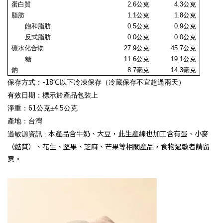
蛋白質
2.6
公克
4.3
公克
脂肪
1.1公克
1.8公克
飽和脂肪
0.5
公克
0.9
公克
反式脂肪
0.0
公克
0.0
公克
碳水化合物
27.9
公克
45.7
公克
糖
11.6公克
19.1公克
鈉
8.7毫克
14.3毫克
-18
保存方式：
℃以下冷凍保存（冷藏保存不宜超過兩天）
有效日期：標示於產品包裝上
61
4.5
淨重：
公克±
公克
產地
：
台灣
本產品含牛奶、大豆，此生產線也加工含有蛋、小麥
過敏源資訊 :
（麩質）、花生、堅果、芝麻、芒果等相關產品，食物過敏者請留
意。