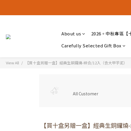
十五月食
十五月食
About us
2026。中秋專區【
Carefully Selected Gift Box
View All
【買十盒另贈一盒】經典生銅鑼燒-綜合/12入（含大甲芋泥）
All Customer
【買十盒另贈一盒】經典生銅鑼燒-