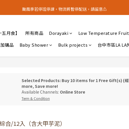
5
8
1
4
2
5
1
0
3
5
0
7
3
6
4
7
3
4
7
:
0
3
:
1
9
:
4
0
颱風季若停班停課，物流將暫停配送，請留意⚠️
？｜中秋禮盒限量預購中
2
4
中 秋 送 禮 
6
9
2
5
3
6
2
Days
Hours
Minutes
Seconds
3
6
2
0
8
3
1
3
5
8
1
4
2
5
1
2
5
1
7
2
0
2
4
7
:
0
3
:
1
9
:
4
0
？｜中秋禮盒限量預購中
中 秋 送 禮 
1
4
0
6
1
Days
Hours
Minutes
Seconds
1
3
6
2
0
8
3
0
3
5
0
十五月食】
所有商品
Dorayaki
Low Temperature Fruit
0
2
5
1
7
2
2
4
1
4
0
6
1
1
3
加購品
Baby Shower
Bulk projects
台中市區LA L
0
3
5
0
0
2
2
4
1
1
3
0
0
2
1
0
Selected Products: Buy 10 items for 1 Free G
more, Save more!
Available Channels:
Online Store
Term & Condition
綜合/12入（含大甲芋泥）