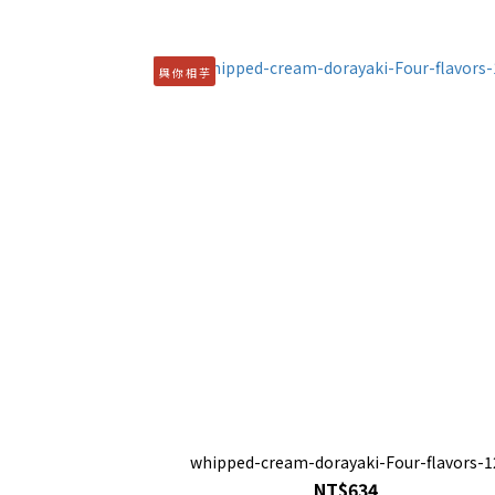
與 你 相 芋
whipped-cream-dorayaki-Four-flavors-1
NT$634