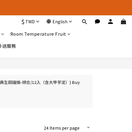
新 選 擇
$
TWD
English
新 選 擇
Room Temperature Fruit
A外送服務
ift(s) (經典生銅鑼燒-綜合/12入（含大甲芋泥）) Buy
24 Items per page