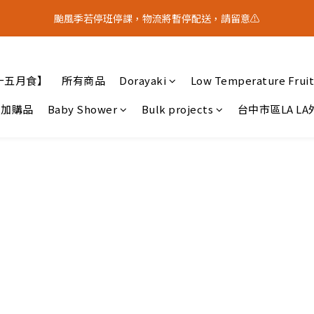
5
9
1
4
8
1
3
0
4
5
3
7
3
6
3
5
4
8
:
0
9
:
3
7
:
0
2
颱風季若停班停課，物流將暫停配送，請留意⚠️
？｜中秋禮盒限量預購中
3
4
2
中 秋 送 禮 
6
2
5
9
2
4
Days
Hours
Minutes
Seconds
3
7
8
2
6
1
2
3
1
5
9
1
4
8
1
3
2
6
7
1
5
0
1
2
0
4
8
:
0
9
:
3
7
:
0
2
？｜中秋禮盒限量預購中
中 秋 送 禮 
1
5
6
0
4
Days
Hours
Minutes
Seconds
0
1
3
7
8
2
6
1
0
4
5
3
十五月食】
所有商品
Dorayaki
0
Low Temperature Fruit
2
6
7
1
5
0
3
4
2
1
5
6
0
4
2
3
1
加購品
Baby Shower
Bulk projects
台中市區LA L
0
4
5
3
1
2
0
3
4
2
0
1
2
3
1
0
1
2
0
0
1
0