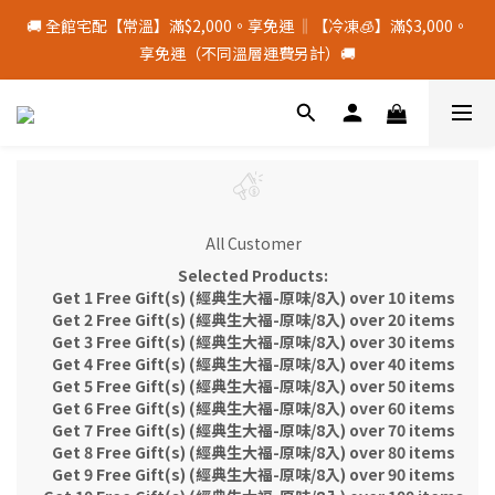
9
2
6
0
3
5
3
1
5
9
2
3
6
8
6
4
十五月食？｜中秋禮盒限量預購中
🚚 全館宅配【常溫】滿$2,000。享免運 ‖【冷凍🧊】滿$3,000。
8
9
1
5
2
4
2
0
4
8
:
1
2
:
5
7
:
5
3
中 秋 送 禮 新 選 擇
享免運（不同溫層運費另計）🚚
7
8
9
0
4
1
3
1
Days
Hours
Minutes
Seconds
3
7
0
1
4
6
4
2
9
6
7
8
3
0
2
0
2
6
0
3
5
3
1
8
5
6
9
9
7
2
1
1
5
2
4
2
0
颱風季若停班停課，物流將暫停配送，請留意⚠️
7
4
5
8
8
6
1
0
0
4
1
3
1
6
3
4
7
9
7
5
0
3
0
2
0
5
9
2
3
6
8
6
4
十五月食？｜中秋禮盒限量預購中
2
1
4
8
:
1
2
:
5
7
:
5
3
中 秋 送 禮 新 選 擇
1
0
Days
Hours
Minutes
Seconds
3
7
0
1
4
6
4
2
0
All Customer
2
6
0
3
5
3
1
Selected Products:
1
5
2
4
2
0
Get 1 Free Gift(s) (經典生大福-原味/8入) over 10 items
0
4
1
3
1
Get 2 Free Gift(s) (經典生大福-原味/8入) over 20 items
3
0
2
0
Get 3 Free Gift(s) (經典生大福-原味/8入) over 30 items
2
1
Get 4 Free Gift(s) (經典生大福-原味/8入) over 40 items
1
0
Get 5 Free Gift(s) (經典生大福-原味/8入) over 50 items
0
Get 6 Free Gift(s) (經典生大福-原味/8入) over 60 items
Get 7 Free Gift(s) (經典生大福-原味/8入) over 70 items
Get 8 Free Gift(s) (經典生大福-原味/8入) over 80 items
Get 9 Free Gift(s) (經典生大福-原味/8入) over 90 items