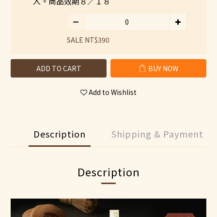
入。商品效期８／１８
SALE NT$390
ADD TO CART
BUY NOW
Add to Wishlist
Description
Shipping & Payment
Description