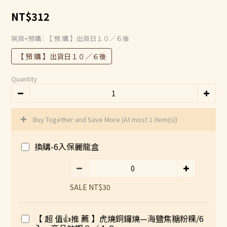
0
NT$312
現貨+預購
: 【 預 購 】出貨日１０／６後
【 預 購 】出貨日１０／６後
Quantity
Buy Together and Save More
(At most 1 item(s))
換購-6入保麗龍盒
SALE NT$30
【 超 值👍推 薦 】虎燒銅鑼燒—海鹽焦糖粉粿/6