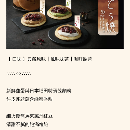
【 口味 】典藏原味┃風味抹茶┃咖啡歐蕾
∴∵∴
୨୧
∴∵∴
新鮮雞蛋與日本增田特寶笠麵粉
餅皮蓬鬆蘊含蜂蜜香甜
⠀
細火慢熬屏東萬丹紅豆
清甜不膩的飽滿粒餡