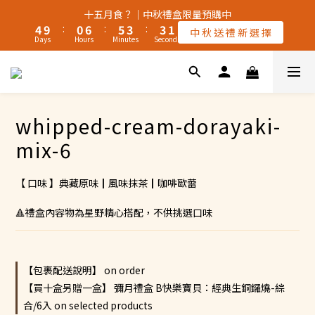
5
5
1
1
7
7
6
6
4
4
4
4
2
2
十五月食？｜中秋禮盒限量預購中
十五月食？｜中秋禮盒限量預購中
4
4
9
9
:
:
0
0
6
6
:
:
5
5
3
3
:
:
3
3
1
1
中 秋 送 禮 新 選 擇
中 秋 送 禮 新 選 擇
Days
Days
Hours
Hours
9
Minutes
Minutes
Seconds
Seconds
3
3
8
8
5
5
4
4
2
2
2
2
0
0
8
9
2
2
7
7
4
4
3
3
1
1
1
1
🚚 全館宅配【常溫】滿$2,000。享免運 ‖【冷凍🧊】滿$3,000。
7
8
1
1
6
6
3
3
2
2
0
0
0
0
享免運（不同溫層運費另計）🚚
6
9
9
7
0
0
5
5
2
2
1
1
9
5
8
8
6
4
4
1
1
0
0
8
4
9
7
7
5
whipped-cream-dorayaki-
3
3
0
0
颱風季若停班停課，物流將暫停配送，請留意⚠️
7
3
9
8
6
6
4
2
2
mix-6
6
2
8
7
5
5
3
1
1
5
1
7
6
4
4
2
十五月食？｜中秋禮盒限量預購中
0
0
4
9
:
0
6
:
5
3
:
3
1
【 口味 】典藏原味┃風味抹茶┃咖啡歐蕾
中 秋 送 禮 新 選 擇
Days
Hours
Minutes
Seconds
3
8
5
4
2
2
0
2
7
4
3
1
1
🔺禮盒內容物為星野精心搭配，不供挑選口味
1
6
3
2
0
0
0
5
2
1
4
1
0
【包裹配送說明】 on order
3
0
【買十盒另贈一盒】 彌月禮盒 B快樂寶貝：經典生銅鑼燒-綜
2
1
合/6入 on selected products