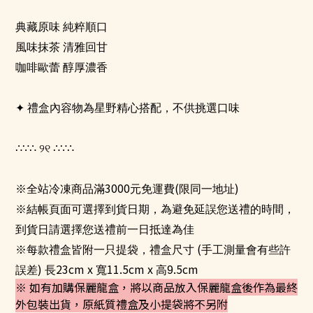
⠀
典藏原味 純粹順口
風味抹茶 清雅回甘
咖啡歐蕾 醇厚濃香
✦
禮盒內容物為星野精心搭配，不供挑選口味
∴∵∴
୨୧
∴∵∴
3000
(
)
※全站冷凍商品滿
元免運費
限同一地址
※結帳頁面可選擇到貨日期，為避免延誤您送禮的時間，
到貨日請選擇您送禮前一日抵達為佳
(
※每款禮盒皆附一只提袋，禮盒尺寸
手工測量會有些許
)
23cm x
11.5cm x
.5cm
誤差
長
寬
高9
※ 如有加購保麗龍盒，將以商品放入保麗龍盒後作為最終
外包裝出貨，原紙質禮盒及小提袋將不另附