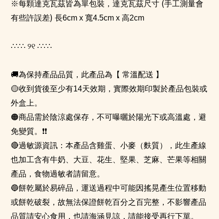
(
※每顆達克瓦茲皆為單包裝，達克瓦茲尺寸
手工測量會
)
有些許誤差
長6
cm x
寬4
.5cm x
高2
cm
∴∵∴
୨୧
∴∵∴
🚚
為保持產品品質，此產品為【 常溫配送 】
🟡
收到貨後至少有
14天
效期，實際效期印製於產品包裝或
外盒上。
🟠商品需於陰涼處保存，不可曝曬於陽光下或高溫處，避
免變質。❗❗
🔴
過敏源資訊：本產品含雞蛋、小麥（麩質），此生產線
也加工含有牛奶、大豆、花生、堅果、芝麻、芒果等相關
產品，食物過敏者請留意。
🔵
餅乾屬於易碎品，運送過程中可能因搖晃產生位置移動
或餅乾破裂，故無法保證餅乾百分之百完整，不影響產品
品質請安心食用，也請海涵見諒，請能接受再行下單。