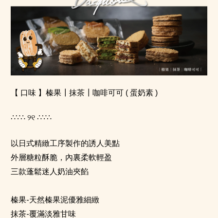
【 口味 】榛果┃抹茶┃咖啡可可
( 蛋奶素 )
∴∵∴
୨୧
∴∵∴
以日式精緻工序製作的誘人美點
外層糖粒酥脆，內裏柔軟輕盈
三款蓬鬆迷人奶油夾餡
-
榛果
天然榛果泥優雅細緻
-
抹茶
覆滿淡雅甘味