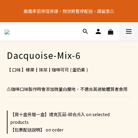
9
7
8
7
7
5
3
1
5
9
3
4
3
7
3
1
十五月食？｜中秋禮盒限量預購中
8
6
7
6
6
4
2
0
颱風季若停班停課，物流將暫停配送，請留意⚠️
4
8
:
2
3
:
2
6
:
2
0
7
5
6
5
9
5
3
中 秋 送 禮 新 選 擇
1
Days
Hours
Minutes
Seconds
3
7
1
2
1
5
1
6
4
5
4
8
4
2
0
2
6
0
1
0
4
0
5
9
3
4
3
7
3
1
十五月食？｜中秋禮盒限量預購中
1
5
0
3
4
8
:
2
3
:
2
6
:
2
0
中 秋 送 禮 新 選 擇
0
4
2
Days
Hours
Minutes
Seconds
3
7
1
2
1
5
1
3
1
2
6
0
1
0
4
0
Dacquoise-Mix-6
2
0
1
5
0
3
1
0
4
2
0
3
1
【 口味 】榛果┃抹茶┃咖啡可可 ( 蛋奶素 )
2
0
1
0
⚠️咖啡口味製作時會添加微量白蘭地，不適合其過敏體質者食用
【買十盒另贈一盒】達克瓦茲-綜合/6入 on selected
products
【包裹配送說明】 on order