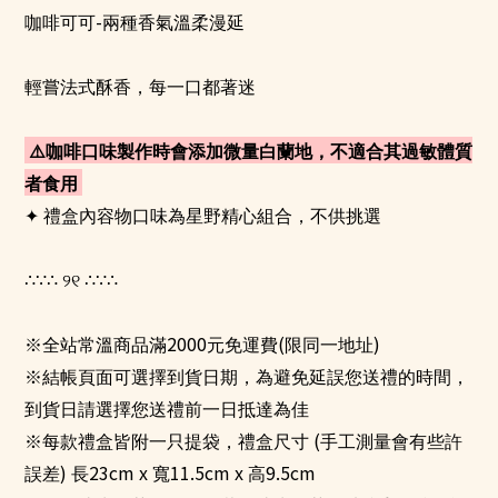
-
咖啡可可
兩種香氣溫柔漫延
輕嘗法式酥香，每一口都著迷
⚠
咖啡口味製作時會添加微量白蘭地，不適合其過敏體質
者食用
✦
禮盒內容物口味為星野精心組合，不供挑選
∴∵∴
୨୧
∴∵∴
2000
(
)
※全站常溫商品滿
元免運費
限同一地址
※結帳頁面可選擇到貨日期，為避免延誤您送禮的時間，
到貨日請選擇您送禮前一日抵達為佳
(
※每款禮盒皆附一只提袋，禮盒尺寸
手工測量會有些許
)
23cm x
11.5cm x
9.5cm
誤差
長
寬
高