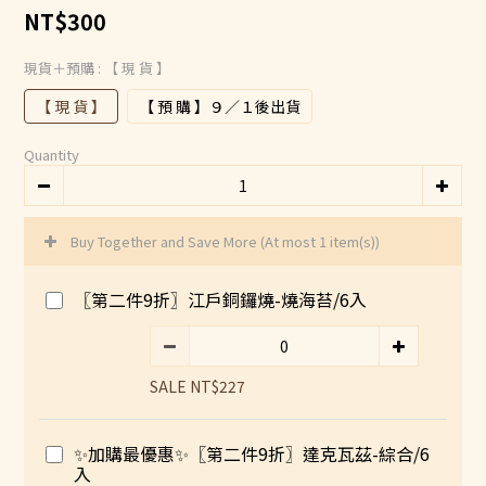
NT$300
現貨＋預購
: 【 現 貨 】
【 現 貨 】
【 預 購 】９／１後出貨
Quantity
Buy Together and Save More
(At most 1 item(s))
〖第二件9折〗江戶銅鑼燒-燒海苔/6入
SALE NT$227
✨加購最優惠✨〖第二件9折〗達克瓦茲-綜合/6
入