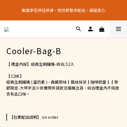
9
6
9
6
6
4
4
4
5
2
5
2
2
十五月食？｜中秋禮盒限量預購中
8
5
8
5
5
3
3
3
颱風季若停班停課，物流將暫停配送，請留意⚠️
4
9
:
1
9
:
4
9
:
1
1
7
4
7
4
4
中 秋 送 禮 新 選 擇
2
2
2
Days
Hours
Minutes
Seconds
3
8
0
8
3
8
0
0
6
3
6
3
3
1
1
1
2
7
7
2
7
5
2
5
2
2
十五月食？｜中秋禮盒限量預購中
0
0
0
1
6
6
1
6
4
9
:
1
9
:
4
9
:
1
1
中 秋 送 禮 新 選 擇
0
5
5
0
5
Days
Hours
Minutes
Seconds
3
8
0
8
3
8
0
0
4
4
4
2
7
7
2
7
Cooler-Bag-B
3
3
3
1
6
6
1
6
2
2
2
0
5
5
0
5
1
1
1
4
4
4
【 禮盒內容】經典生銅鑼燒-綜合/12入
0
0
0
3
3
3
2
2
2
【 口味 】
1
1
1
經典生銅鑼燒 ( 蛋奶素 ) - 典藏原味┃風味抹茶┃咖啡歐蕾┃┃季
節限定-大甲芋泥※依實際供貨狀況隨機出貨，綜合禮盒內不保證
0
0
0
含有此口味。
【包裹配送說明】 on order