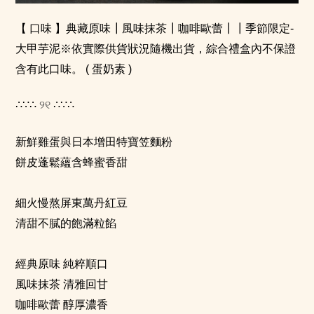
【 口味 】典藏原味┃風味抹茶┃咖啡歐蕾
┃┃季節限定-
大甲芋泥※依實際供貨狀況隨機出貨，綜合禮盒內不保證
含有此口味。
( 蛋奶素 )
୨୧
∴∵∴
∴∵∴
新鮮雞蛋與日本增田特寶笠麵粉
餅皮蓬鬆蘊含蜂蜜香甜
⠀
細火慢熬屏東萬丹紅豆
清甜不膩的飽滿粒餡
⠀
經典原味 純粹順口
風味抹茶 清雅回甘
咖啡歐蕾 醇厚濃香