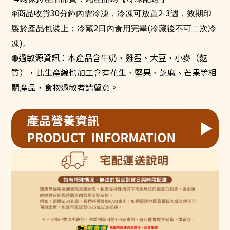
❄
30
2-3
商品收貨
分鐘內需冷凍，冷凍可放置
週，效期印
2
(
製於產品包裝上；冷藏
日內食用完畢
冷藏後不可二次冷
)
凍
。
過敏源資訊：本產品含牛奶、雞蛋、大豆、小麥（麩
🔴
質），此生產線也加工含有花生、堅果、芝麻、芒果等相
關產品，食物過敏者請留意。