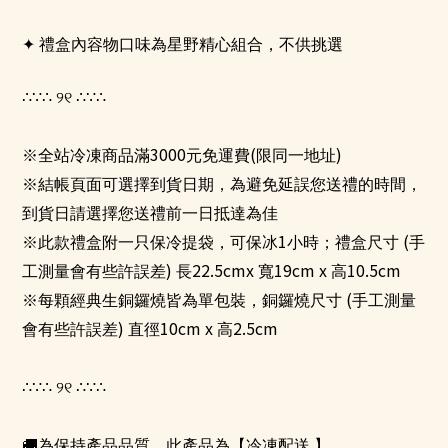
✦
禮盒內容物口味為星野精心組合，不供挑選
୨୧
∴∵∴
∴∵∴
3000
(
)
※全站冷凍商品滿
元免運費
限同一地址
※結帳頁面可選擇到貨日期，為避免延誤您送禮的時間，
到貨日請選擇您送禮前一日抵達為佳
1
(
※此款禮盒附一只保冷提袋，可保冰
小時；禮盒尺寸
手
)
22.5cmx
19cm x
10.5cm
工測量會有些許誤差
長
寬
高
(
※每顆經典生銅鑼燒皆為單包裝，銅鑼燒尺寸
手工測量
)
10cm x
2.5cm
會有些許誤差
直徑
高
୨୧
∴∵∴
∴∵∴
🚚
為保持產品品質，此產品為【冷凍配送 】