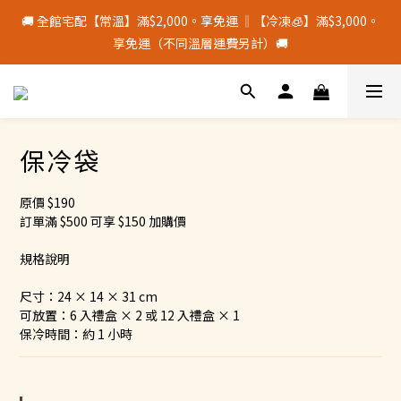
9
9
8
2
5
7
1
7
5
8
2
2
1
4
十五月食？｜中秋禮盒限量預購中
🚚 全館宅配【常溫】滿$2,000。享免運 ‖【冷凍🧊】滿$3,000。
8
8
7
1
4
6
0
6
4
7
:
1
9
:
1
0
:
3
9
中 秋 送 禮 新 選 擇
享免運（不同溫層運費另計）🚚
7
7
6
9
0
3
5
5
Days
Hours
Minutes
Seconds
3
6
0
8
0
2
8
9
6
6
5
8
2
4
4
2
5
7
1
7
8
5
5
4
7
1
3
3
1
4
6
0
6
颱風季若停班停課，物流將暫停配送，請留意⚠️
7
4
4
3
6
0
2
2
0
3
5
5
6
9
3
3
2
5
1
1
2
4
4
5
8
2
2
1
4
十五月食？｜中秋禮盒限量預購中
0
0
保冷袋
1
3
3
4
7
:
1
9
:
1
0
:
3
9
中 秋 送 禮 新 選 擇
0
2
2
Days
Hours
Minutes
Seconds
3
6
0
8
0
2
8
1
1
原價 $190
2
5
7
1
7
0
0
訂單滿 $500 可享 $150 加購價
1
4
6
0
6
0
3
5
5
規格說明
2
4
4
1
3
3
尺寸：24 × 14 × 31 cm
0
2
2
可放置：6 入禮盒 × 2 或 12 入禮盒 × 1
1
1
保冷時間：約 1 小時
0
0