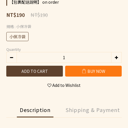
【包裹配送說明】 on order
NT$190
NT$190
規格
: 小保冷袋
小保冷袋
Quantity
ADD TO CART
BUY NOW
Add to Wishlist
Description
Shipping & Payment