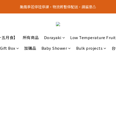
5
2
7
3
8
6
9
0
5
2
3
1
4
7
4
9
5
8
4
9
:
1
6
:
2
7
:
5
8
颱風季若停班停課，物流將暫停配送，請留意⚠️
？｜中秋禮盒限量預購中
4
1
2
0
3
中 秋 送 禮 
6
3
8
4
9
7
Days
Hours
Minutes
Seconds
3
8
0
5
1
6
4
7
3
0
1
2
5
2
7
3
8
6
9
2
7
4
0
5
3
6
2
0
1
4
9
:
1
6
:
2
7
:
5
8
？｜中秋禮盒限量預購中
中 秋 送 禮 
1
6
3
4
2
5
Days
Hours
Minutes
Seconds
1
0
3
8
0
5
1
6
4
7
0
5
2
3
1
4
0
2
7
4
0
5
3
6
4
1
2
0
3
1
6
3
4
2
5
十五月食】
所有商品
Dorayaki
Low Temperature Fruit
3
0
1
2
0
5
2
3
1
4
2
0
1
4
1
2
0
3
Gift Box
加購品
Baby Shower
Bulk projects
台
1
0
3
0
1
2
0
2
0
1
1
0
0