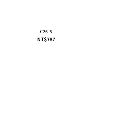
C26-5
Mochi Ses
NT$787