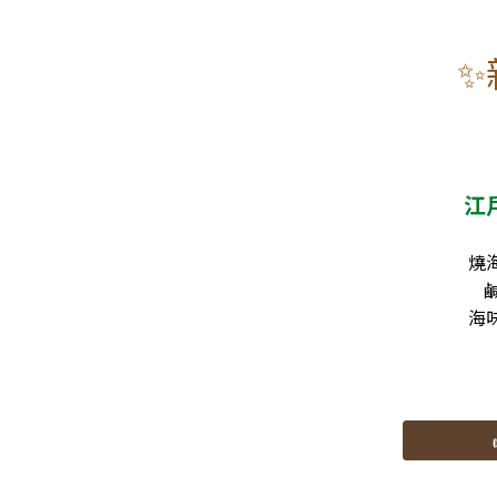
✨
江
燒海
海