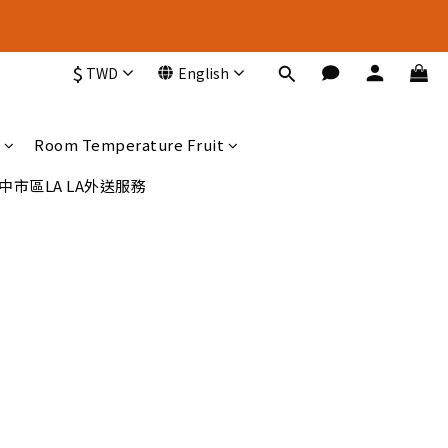
新 選 擇
$
TWD
English
新 選 擇
Room Temperature Fruit
中市區LA LA外送服務