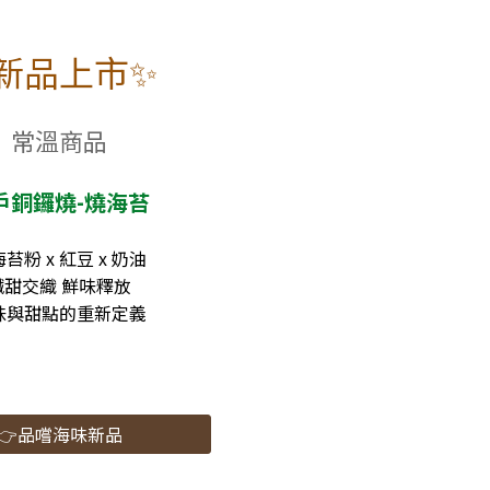
新品上市✨
常溫商品
戶銅鑼燒-燒海苔
苔粉 x 紅豆 x 奶油
鹹甜交織 鮮味釋放
味與甜點的重新定義
👉品嚐海味新品