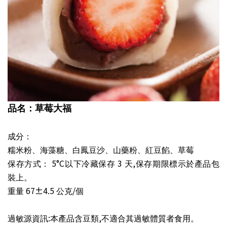
品名：草莓大福
成分：
糯米粉、海藻糖、白鳳豆沙、山藥粉、紅豆餡、草莓
5°C
3
,
保存方式：
以下冷藏保存
天
保存期限標示於產品包
裝上。
67±4.5
/
重量
公克
個
:
,
過敏源資訊
本產品含豆類
不適合其過敏體質者食用。