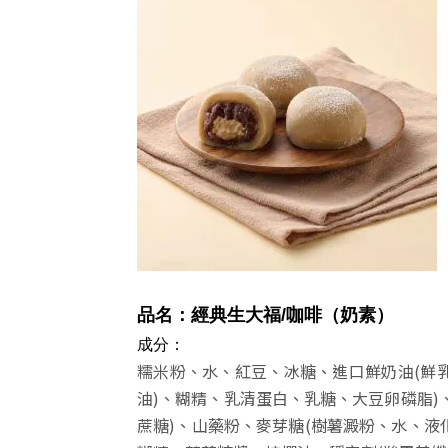
品名：經典生大福
/咖啡
（奶素）
成分：
糯米粉、水、紅豆、冰糖、進口鮮奶油(鮮乳
油)、糊精、乳清蛋白、乳糖、大豆卵磷脂)
蔗糖)、山藥粉、麥芽糖(樹薯澱粉、水、液