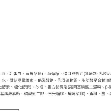
油、乳蛋白、鹿角菜膠)、海藻糖、進口鮮奶油(乳原料(乳製品
、水、微結晶纖維素、偏磷酸鈉、乳清礦物質、脂肪酸聚合甘油
化酵素、糖化酵素)、砂糖、複方黏稠劑(羥丙基磷酸二澱粉、β-
基纖維素鈉、磷酸氫二鉀、玉米糖膠、鹿角菜膠)、香料、鹽、