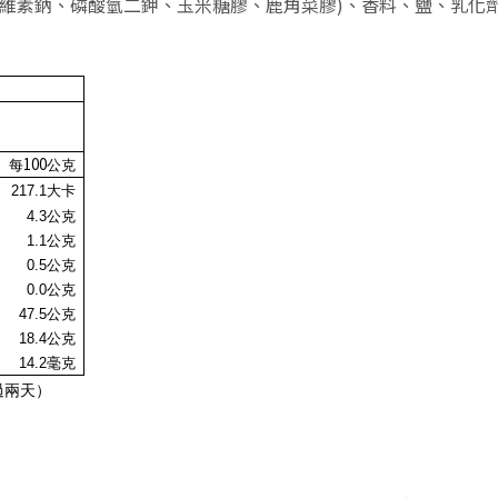
維素鈉、磷酸氫二鉀、玉米糖膠、鹿角菜膠)、香料、鹽、乳化劑
100
每
公克
217.1
大卡
4.3
公克
1.1
公克
0.5
公克
0.0
公克
47.5
公克
18.4公克
14.2毫克
過兩天）