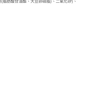
(脂肪酸甘油酯、大豆卵磷脂)、二氧化矽)、