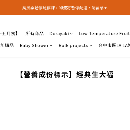
5
8
1
2
4
3
3
8
0
3
3
7
3
4
6
5
5
4
7
:
0
1
:
3
2
:
2
7
颱風季若停班停課，物流將暫停配送，請留意⚠️
？｜中秋禮盒限量預購中
2
2
中 秋 送 禮 
6
9
2
3
5
4
4
9
Days
Hours
Minutes
Seconds
3
6
0
2
1
1
6
1
1
5
8
1
2
4
3
3
8
2
5
1
0
0
5
0
0
4
7
:
0
1
:
3
2
:
2
7
？｜中秋禮盒限量預購中
中 秋 送 禮 
1
4
0
4
Days
Hours
Minutes
Seconds
3
6
0
2
1
1
6
0
3
3
十五月食】
所有商品
Dorayaki
Low Temperature Fruit
2
5
1
0
0
5
2
2
1
4
0
4
1
1
加購品
Baby Shower
Bulk projects
台中市區LA L
0
3
3
0
0
2
2
1
1
0
0
【營養成份標示】經典生大福