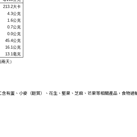
213.2
大卡
4.3
公克
1.6
公克
0.7
公克
0.0
公克
45.4
公克
16.1公克
13.1毫克
過兩天）
工含有蛋、小麥（麩質）、花生、堅果、芝麻、芒果等相關產品，食物過