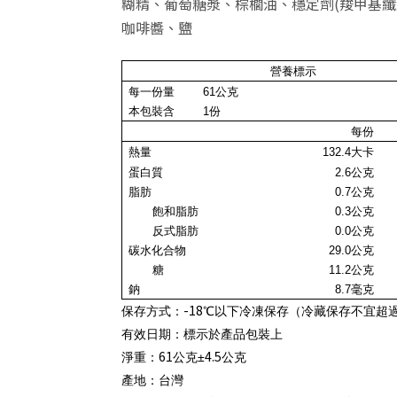
糊精、葡萄糖漿、棕櫚油、穩定劑(羧甲基纖
咖啡醬、鹽
營養標示
每一份量
61
公克
本包裝含
1
份
每份
熱量
132.4
大卡
蛋白質
2.6公克
脂肪
0.7公克
飽和脂肪
0.3
公克
反式脂肪
0.0
公克
碳水化合物
29.0
公克
糖
11.2公克
鈉
8.7毫克
-18
保存方式：
℃以下冷凍保存（冷藏保存不宜超
有效日期：標示於產品包裝上
61
4.5
淨重：
公克±
公克
產地
：
台灣