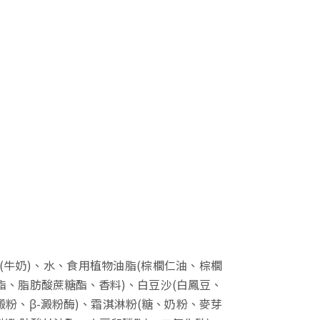
(牛奶)、水、食用植物油脂(棕櫚仁油、棕櫚
酯、脂肪酸蔗糖酯、香料)、白豆沙(白鳳豆、
粉、β-澱粉酶)、霜淇淋粉(糖、奶粉、麥芽