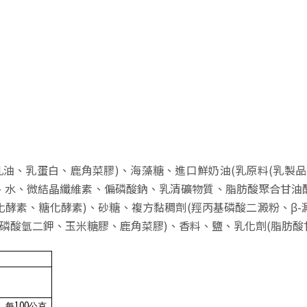
油、乳蛋白、鹿角菜膠)、海藻糖、進口鮮奶油(乳原料(乳製品
、水、微結晶纖維素、偏磷酸鈉、乳清礦物質、脂肪酸聚合甘油
化酵素、糖化酵素)、砂糖、複方黏稠劑(羥丙基磷酸二澱粉、β-
磷酸氫二鉀、玉米糖膠、鹿角菜膠)、香料、鹽、乳化劑(脂肪酸
100
每
公克