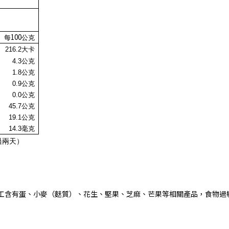
100
每
公克
216.2
大卡
4.3
公克
1.8公克
0.9
公克
0.0
公克
45.7
公克
19.1公克
14.3毫克
過兩天）
工含有蛋、小麥（麩質）、花生、堅果、芝麻、芒果等相關產品，食物過