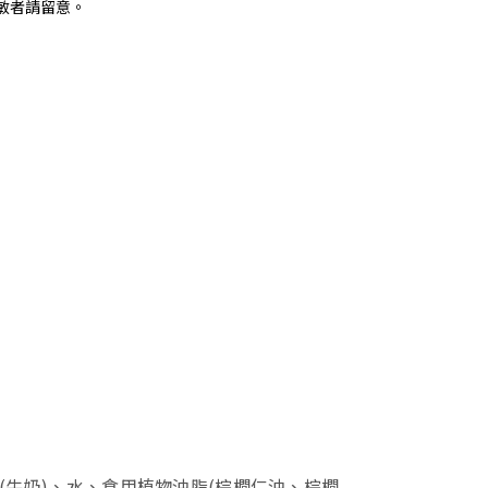
敏者請留意。
(牛奶)、水、食用植物油脂(棕櫚仁油、棕櫚