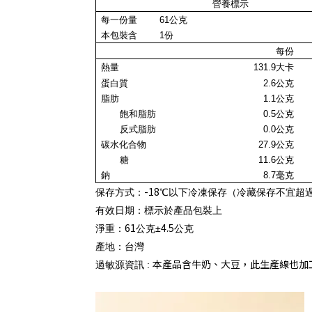
營養標示
每一份量
61
公克
本包裝含
1
份
每份
熱量
131.9
大卡
蛋白質
2.6
公克
脂肪
1.1公克
飽和脂肪
0.5
公克
反式脂肪
0.0
公克
碳水化合物
27.9
公克
糖
11.6公克
鈉
8.7毫克
-18
保存方式：
℃以下冷凍保存（冷藏保存不宜超
有效日期：標示於產品包裝上
61
4.5
淨重：
公克±
公克
產地
：
台灣
本產品含牛奶、大豆，此生產線也加
過敏源資訊 :