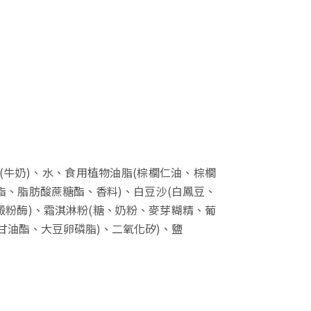
(牛奶)、水、食用植物油脂(棕櫚仁油、棕櫚
酯、脂肪酸蔗糖酯、香料)、白豆沙(白鳳豆、
澱粉酶)、霜淇淋粉(糖、奶粉、麥芽糊精、葡
甘油酯、大豆卵磷脂)、二氧化矽)、鹽