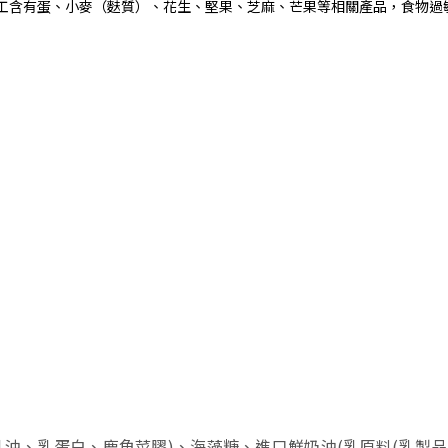
工含有蛋、小麥（麩質）、花生、堅果、芝麻、芒果等相關產品，食物過
油、乳蛋白、鹿角菜膠)、海藻糖、進口鮮奶油(乳原料(乳製品