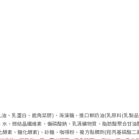
油、乳蛋白、鹿角菜膠)、海藻糖、進口鮮奶油(乳原料(乳製品
、水、微結晶纖維素、偏磷酸鈉、乳清礦物質、脂肪酸聚合甘油
化酵素、糖化酵素)、砂糖、咖啡粉、複方黏稠劑(羥丙基磷酸二澱