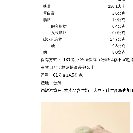
熱量
130.1
大卡
蛋白質
2.6
公克
脂肪
1.0公克
飽和脂肪
0.4
公克
反式脂肪
0.0
公克
碳水化合物
27.7
公克
糖
9.8公克
鈉
8.0毫克
-18
保存方式：
℃以下冷凍保存（冷藏保存不宜超
有效日期：標示於產品包裝上
61
4.5
淨重：
公克±
公克
產地
：
台灣
過敏源資訊 :
本產品含牛奶、大豆，此生產線也加