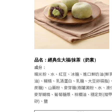
品名：經典生大福
/抹茶
（奶素）
成分：
糯米粉、水、紅豆、冰糖、進口鮮奶油(鮮乳
油)、糊精、乳清蛋白、乳糖、大豆卵磷脂)
蔗糖)、山藥粉、麥芽糖(樹薯澱粉、水、液
麥芽糊精、葡萄糖漿、棕櫚油、穩定劑(羧甲
矽)、鹽