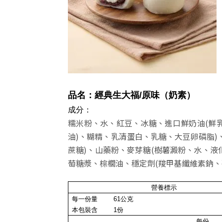
品名：經典生大福
/原味
（奶素）
成分：
糯米粉、水、紅豆、冰糖、進口鮮奶油(鮮乳
油)、糊精、乳清蛋白、乳糖、大豆卵磷脂)
蔗糖)、山藥粉、麥芽糖(樹薯澱粉、水、液
萄糖漿、棕櫚油、穩定劑(羧甲基纖維素鈉、
營養標示
每一份量
61
公克
本包裝含
1
份
每份