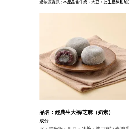
本產品含牛奶、大豆，此生產線也加
過敏源資訊 :
品名：經典生大福
/芝麻
（奶素）
成分：
水、糯米粉、紅豆、冰糖、進口鮮奶油(鮮乳