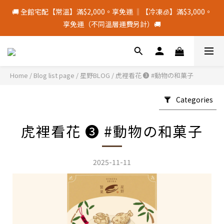
8
8
2
4
2
1
2
3
5
7
1
5
4
5
6
1
十五月食？｜中秋禮盒限量預購中
🚚 全館宅配【常溫】滿$2,000。享免運 ‖【冷凍🧊】滿$3,000。
7
7
1
3
1
0
1
2
4
6
:
0
4
:
3
4
:
5
0
中 秋 送 禮 新 選 擇
享免運（不同溫層運費另計）🚚
6
9
6
0
2
0
0
1
Days
Hours
Minutes
Seconds
3
5
3
2
3
4
9
5
9
8
9
5
1
0
2
4
2
1
2
3
8
4
8
7
8
9
4
0
1
3
1
0
1
2
颱風季若停班停課，物流將暫停配送，請留意⚠️
7
9
3
7
6
7
8
3
0
2
0
0
1
6
8
2
6
5
6
7
2
1
0
Home
/
Blog list page
/
星野BLOG
/
虎裡看花 ❸ #動物の和菓子
5
7
1
5
4
5
6
1
十五月食？｜中秋禮盒限量預購中
0
4
6
:
0
4
:
3
4
:
5
0
中 秋 送 禮 新 選 擇
Categories
Days
Hours
Minutes
Seconds
3
5
3
2
3
4
2
4
2
1
2
3
1
3
1
0
1
2
虎裡看花 ❸ #動物の和菓子
0
2
0
0
1
1
0
0
2025-11-11