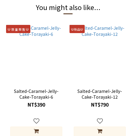
You might also like...
🐯 限 量 販 售 🐯
🐯新品🐯
Salted-Caramel-Jelly-
Salted-Caramel-Jelly-
Cake-Torayaki-6
Cake-Torayaki-12
NT$390
NT$790