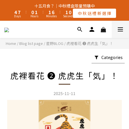
5
5
8
8
1
1
2
2
2
2
7
7
2
2
1
1
十五月食？｜中秋禮盒限量預購中
十五月食？｜中秋禮盒限量預購中
4
4
7
7
:
:
0
0
1
1
:
:
1
1
6
6
:
:
1
1
0
0
中 秋 送 禮 新 選 擇
中 秋 送 禮 新 選 擇
Days
Days
Hours
Hours
9
Minutes
Minutes
Seconds
Seconds
9
3
3
6
6
0
0
0
0
5
5
0
0
8
9
9
9
8
2
2
5
5
4
4
🚚 全館宅配【常溫】滿$2,000。享免運 ‖【冷凍🧊】滿$3,000。
7
8
8
8
7
1
1
4
4
3
3
享免運（不同溫層運費另計）🚚
6
7
7
7
6
0
0
3
3
2
2
9
5
6
6
6
5
2
2
1
1
Home
/
Blog list page
/
星野BLOG
/
虎裡看花 ❷ 虎虎生「気」！
8
4
5
5
5
4
1
1
0
0
颱風季若停班停課，物流將暫停配送，請留意⚠️
7
3
4
4
9
4
3
0
0
Categories
6
9
2
3
3
8
3
2
5
8
1
2
2
7
2
1
十五月食？｜中秋禮盒限量預購中
虎裡看花 ❷ 虎虎生「気」！
4
7
:
0
1
:
1
6
:
1
0
中 秋 送 禮 新 選 擇
Days
Hours
Minutes
Seconds
3
6
0
0
5
0
2
5
4
1
4
3
2025-11-11
0
3
2
2
1
1
0
0