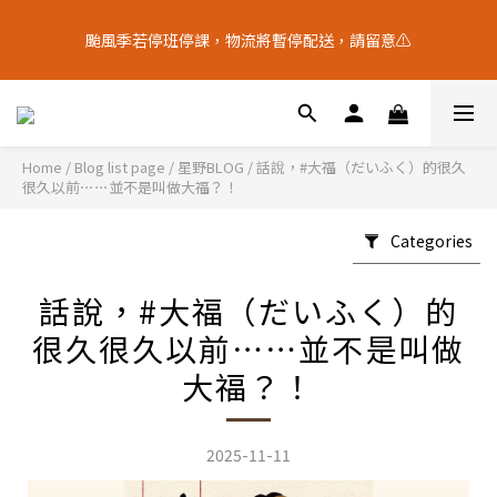
9
6
9
8
6
4
4
0
5
2
5
4
6
2
十五月食？｜中秋禮盒限量預購中
8
5
8
7
9
5
3
3
颱風季若停班停課，物流將暫停配送，請留意⚠️
4
9
:
1
9
:
4
3
:
5
1
7
4
7
6
8
4
中 秋 送 禮 新 選 擇
2
2
Days
Hours
Minutes
Seconds
3
8
0
8
3
2
4
0
6
3
6
5
7
3
1
1
2
7
7
2
1
3
5
2
5
4
6
2
十五月食？｜中秋禮盒限量預購中
0
0
1
6
6
1
0
2
4
9
:
1
9
:
4
3
:
5
1
中 秋 送 禮 新 選 擇
0
5
5
0
1
Days
Hours
Minutes
Seconds
3
8
0
8
3
2
4
0
4
4
0
Home
/
Blog list page
/
星野BLOG
/
話說，#大福（だいふく）的很久
2
7
7
2
1
3
很久以前⋯⋯並不是叫做大福？！
3
3
1
6
6
1
0
2
2
2
0
5
5
0
1
1
1
Categories
4
4
0
0
0
3
3
2
2
話說，#大福（だいふく）的
1
1
很久很久以前⋯⋯並不是叫做
0
0
大福？！
2025-11-11